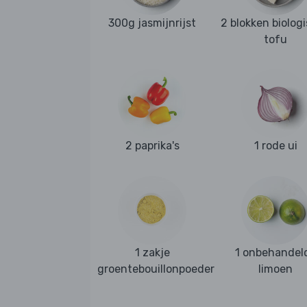
300g jasmijnrijst
2 blokken biolog
tofu
2 paprika's
1 rode ui
1 zakje
1 onbehandel
groentebouillonpoeder
limoen