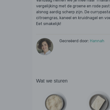
Vandaag nemen we je mee naar Thailand
vergelijking met de groene en rode pasta
alsnog aardig scherp zijn. De currypas
citroengras, kaneel en kruidnagel en vo
Eet smakelijk!
Gecreëerd door:
Hannah
Wat we sturen