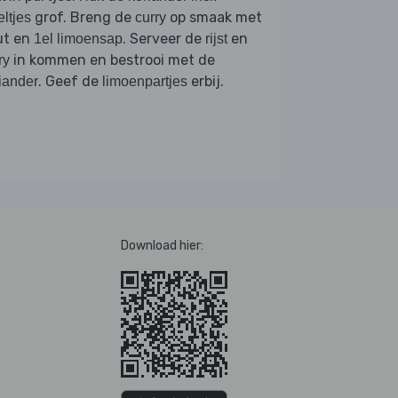
grof. Breng de
op smaak met
eltjes
curry
ut en
. Serveer de
en
1el limoensap
rijst
in kommen en bestrooi met de
ry
. Geef de
erbij.
iander
limoenpartjes
Download hier: