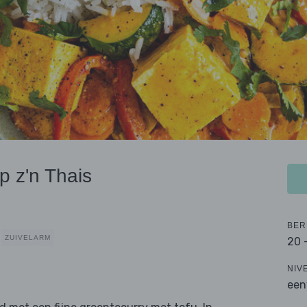
p z'n Thais
BER
ZUIVELARM
20 
NIV
een