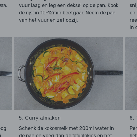
.
vuur laag en leg een deksel op de pan. Kook
sni
sta
de
in 10-12min beetgaar. Neem de pan
en
rijst
van het vuur en zet opzij.
ree
in 
5. Curry afmaken
6.
oog
Schenk de
met 200ml water in
Pe
kokosmelk
de pan en voeg dan de
en het
i
tofublokjes
helf