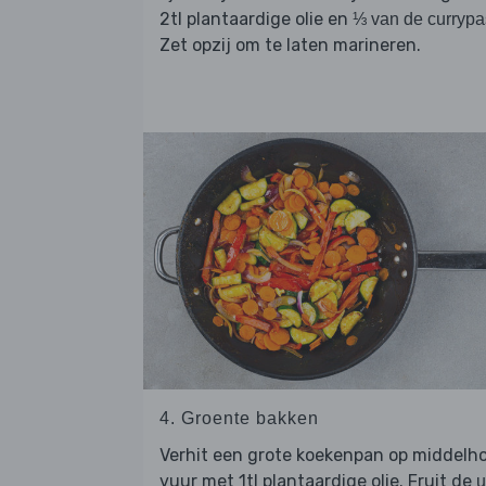
2tl plantaardige olie en
⅓ van de currypa
Zet opzij om te laten marineren.
4. Groente bakken
Verhit een grote koekenpan op middelh
vuur met 1tl plantaardige olie. Fruit de
u