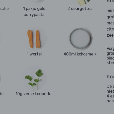
Ko
ische
1 pakje gele
2 courgettes
mid
currypasta
gro
maa
cit
zee
Ver
gro
1 wortel
400ml kokosmelk
bla
ste
Koo
De c
niet
de
10g verse koriander
4 e
naa