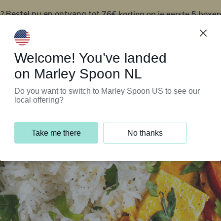
?
76€ korting op je eerste 5 boxen
Bestel nu en ontvang tot
t
Klantenservice
Welcome! You’ve landed
on Marley Spoon NL
Do you want to switch to Marley Spoon US to see our
local offering?
Take me there
No thanks