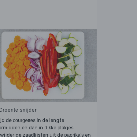
 Groente snijden
ijd de
in de lengte
courgettes
rmidden en dan in dikke plakjes.
wijder de zaadlijsten uit de
en
paprika's