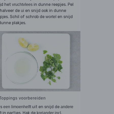
jd het
in dunne reepjes. Pel
vruchtvlees
 halveer de
en snijd ook in dunne
ui
pjes. Schil of schrob de
en snijd
wortel
dunne plakjes.
 Toppings voorbereiden
rs
uit en snijd de
een limoenhelft
andere
in partjes. Hak de
t
koriander incl.