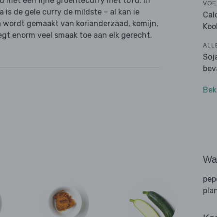
 met een fijne groentecurry met tofu. In
VOE
 is de gele curry de mildste – al kan ie
Cal
ta wordt gemaakt van korianderzaad, komijn,
Koo
egt enorm veel smaak toe aan elk gerecht.
ALL
Soj
bev
Bek
Wat
pep
pla