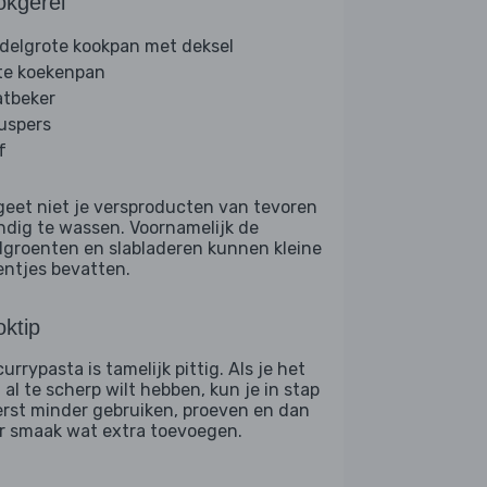
okgerei
delgrote kookpan met deksel
te koekenpan
tbeker
ruspers
f
geet niet je versproducten van tevoren
ndig te wassen. Voornamelijk de
dgroenten en slabladeren kunnen kleine
entjes bevatten.
ktip
urrypasta is tamelijk pittig. Als je het
 al te scherp wilt hebben, kun je in stap
erst minder gebruiken, proeven en dan
r smaak wat extra toevoegen.