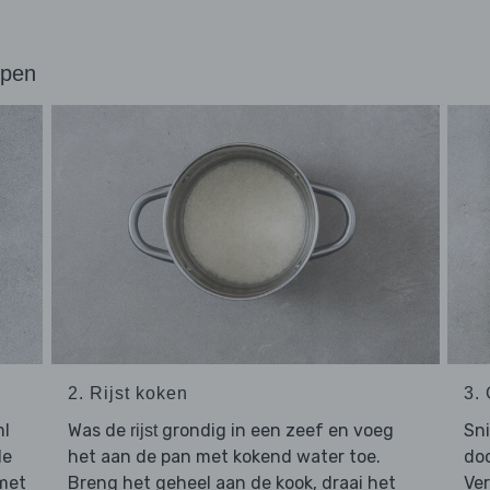
ppen
2. Rijst koken
3.
ml
Was de
grondig in een zeef en voeg
Sn
rijst
de
het aan de pan met kokend water toe.
doo
met
Breng het geheel aan de kook, draai het
Ver