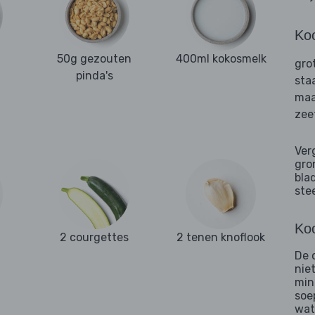
Ko
50g gezouten
400ml kokosmelk
gro
pinda's
sta
maa
zee
Ver
gro
bla
ste
Koo
2 courgettes
2 tenen knoflook
De c
niet
min
soe
wat