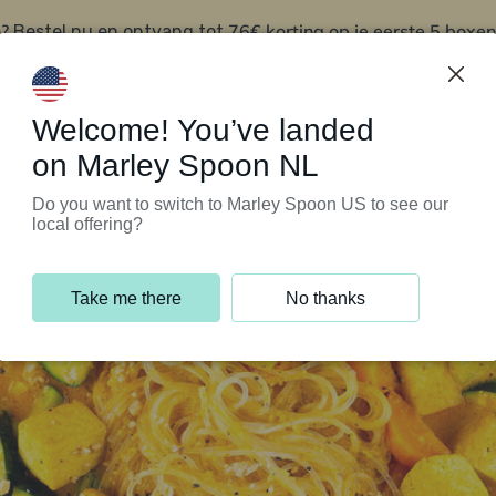
?
76€ korting op je eerste 5 boxen
Bestel nu en ontvang tot
t
Klantenservice
Welcome! You’ve landed
on Marley Spoon NL
Do you want to switch to Marley Spoon US to see our
local offering?
Take me there
No thanks