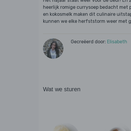
Het najaar staat weer voor de deur! En 
heerlijk romige currysoep bedacht met 
en kokosmelk maken dit culinaire uitst
kunnen we elke herfststorm weer met 
Gecreëerd door:
Elisabeth
Wat we sturen