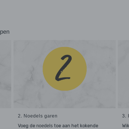
ppen
2. Noedels garen
3.
Voeg de
toe aan het kokende
Wi
noedels