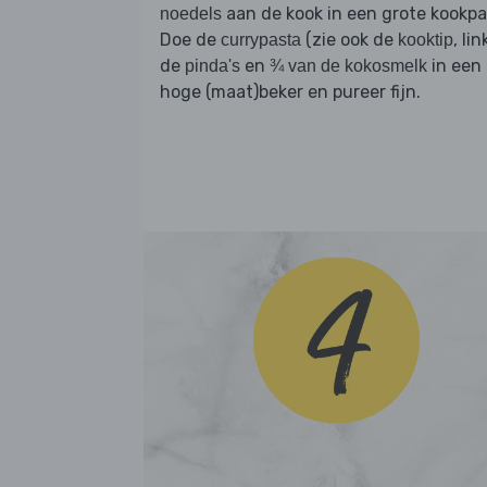
aan de kook in een grote kookpa
noedels
Doe de
(zie ook de
, lin
currypasta
kooktip
de
en
in een
pinda's
¾ van de kokosmelk
hoge (maat)beker en pureer fijn.