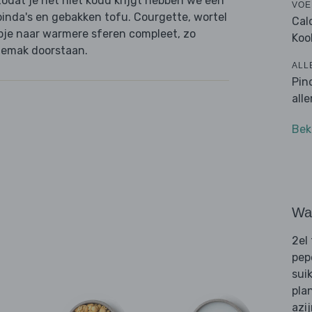
zodat je het niet koud krijgt hebben we een
VOE
pinda's en gebakken tofu. Courgette, wortel
Cal
apje naar warmere sferen compleet, zo
Koo
gemak doorstaan.
ALL
Pin
all
Bek
Wat
2el
pep
sui
pla
azi