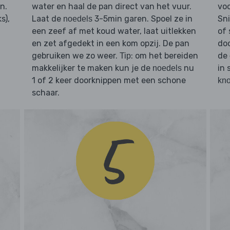
n.
water en haal de pan direct van het vuur.
voo
ks),
Laat de
3-5min garen. Spoel ze in
Sn
noedels
een zeef af met koud water, laat uitlekken
of 
en zet afgedekt in een kom opzij. De pan
doo
gebruiken we zo weer.
: om het bereiden
de
Tip
makkelijker te maken kun je de
nu
in 
noedels
1 of 2 keer doorknippen met een schone
kno
schaar.