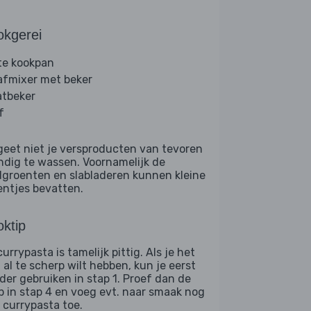
okgerei
te kookpan
afmixer met beker
tbeker
f
geet niet je versproducten van tevoren
ndig te wassen. Voornamelijk de
dgroenten en slabladeren kunnen kleine
entjes bevatten.
ktip
urrypasta is tamelijk pittig. Als je het
 al te scherp wilt hebben, kun je eerst
der gebruiken in stap 1. Proef dan de
p in stap 4 en voeg evt. naar smaak nog
 currypasta toe.