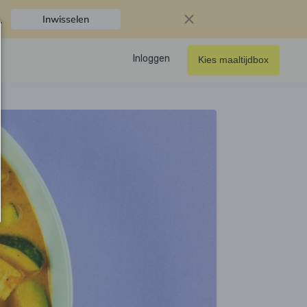
.
Inwisselen
Inloggen
Kies maaltijdbox