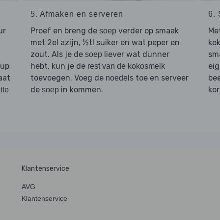
5. Afmaken en serveren
6.
ur
Proef en breng de
verder op smaak
Met
soep
met 2el azijn, ½tl suiker en wat peper en
kok
zout. Als je de
liever wat dunner
sma
soep
hup
hebt, kun je de
eig
rest van de kokosmelk
aat
toevoegen. Voeg de
toe en serveer
bee
noedels
de
in kommen.
kor
tte
soep
Klantenservice
AVG
Klantenservice