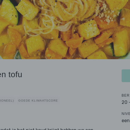
n tofu
BER
TIONEEL)
GOEDE KLIMAATSCORE
20 
NIV
een