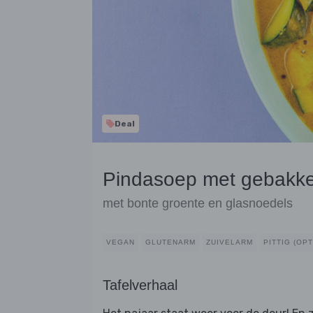
Deal
Pindasoep met gebakke
met bonte groente en glasnoedels
VEGAN
GLUTENARM
ZUIVELARM
PITTIG (OP
Tafelverhaal