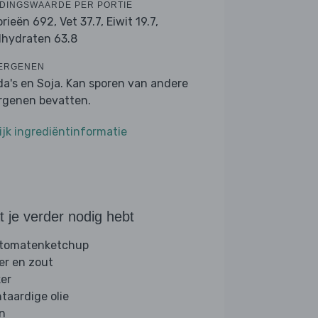
DINGSWAARDE PER PORTIE
orieën 692,
Vet 37.7,
Eiwit 19.7,
lhydraten 63.8
ERGENEN
da's en Soja. Kan sporen van andere
ergenen bevatten.
ijk ingrediëntinformatie
 je verder nodig hebt
 tomatenketchup
er en zout
ker
ntaardige olie
jn