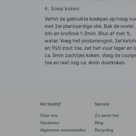
4. Soep koken
Verhit de gebruikte kookpan op hoog vu
met 2el plantaardige olie. Bak de
,
wortel
en
1-2min. Blus af met 1L
tofu
knoflook
water. Voeg het
, 2el ketc
pindamengsel
en 1½tl zout toe, zet het vuur lager en l
ca. 5min zachtjes koken. Voeg de
courge
toe en laat nog ca. 4min doorkoken.
Het bedrijf
Service
Over ons
Zo werkt het
Vacatures
Blog
Algemene voorwaarden
Recycling