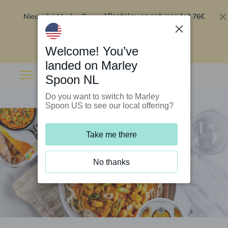
Nieuw bij Marley Spoon?
76€
Bestel nu en ontvang tot
korting op je eerste 5 boxen
.
Inwisselen
Welcome! You’ve
landed on Marley
Spoon NL
Do you want to switch to Marley
Spoon US to see our local offering?
Take me there
No thanks