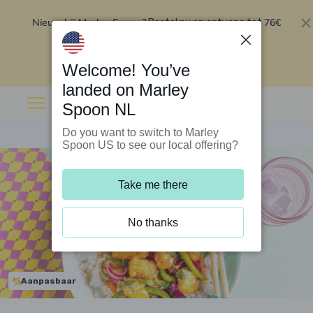
Nieuw bij Marley Spoon?
76€
Bestel nu en ontvang tot
korting op je eerste 5 boxen
.
Inwisselen
Welcome! You’ve
landed on Marley
Spoon NL
Do you want to switch to Marley
Spoon US to see our local offering?
Take me there
No thanks
Aanpasbaar