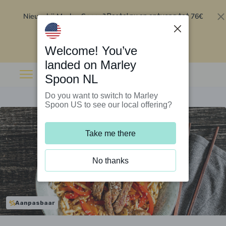
Nieuw bij Marley Spoon?
76€
Bestel nu en ontvang tot
korting op je eerste 5 boxen
.
Inwisselen
Welcome! You’ve
landed on Marley
Spoon NL
Do you want to switch to Marley
Spoon US to see our local offering?
Take me there
No thanks
Aanpasbaar