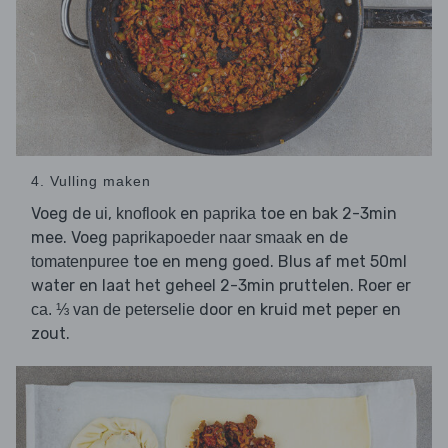
4. Vulling maken
Voeg de
,
en
toe en bak 2-3min
ui
knoflook
paprika
mee. Voeg
en de
paprikapoeder naar smaak
toe en meng goed. Blus af met 50ml
tomatenpuree
water en laat het geheel 2-3min pruttelen. Roer er
door en kruid met peper en
ca. ⅓ van de peterselie
zout.