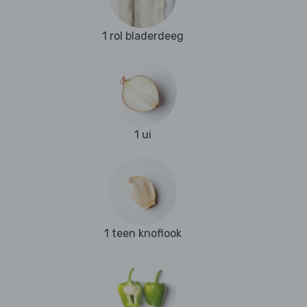
1 rol bladerdeeg
1 ui
1 teen knoflook