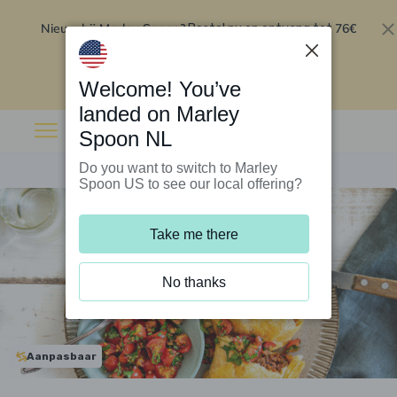
Nieuw bij Marley Spoon?
76€
Bestel nu en ontvang tot
korting op je eerste 5 boxen
.
Inwisselen
Welcome! You’ve
landed on Marley
Spoon NL
Do you want to switch to Marley
Spoon US to see our local offering?
Take me there
No thanks
Aanpasbaar