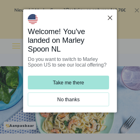
Nieuw bij Marley Spoon?
76€
Bestel nu en ontvang tot
korting op je eerste 5 boxen
.
Inwisselen
Welcome! You’ve
landed on Marley
Spoon NL
Do you want to switch to Marley
Spoon US to see our local offering?
Take me there
No thanks
Aanpasbaar