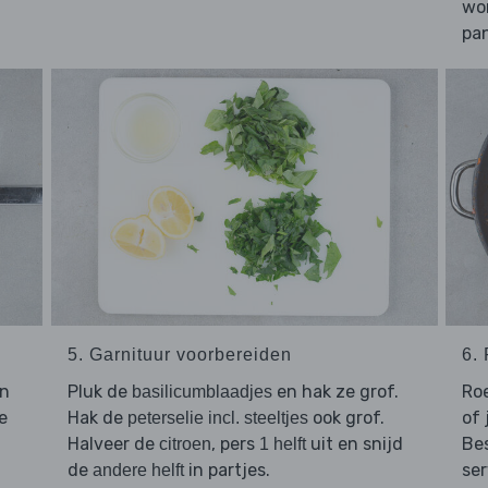
wo
pan
5. Garnituur voorbereiden
6.
n
Pluk de
en hak ze grof.
Ro
basilicumblaadjes
e
Hak de
ook grof.
of 
peterselie incl. steeltjes
Halveer de
, pers
uit en snijd
Be
citroen
1 helft
de
in partjes.
se
andere helft