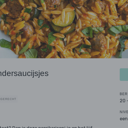
ndersaucijsjes
BER
SGERECHT
20 
NIV
een