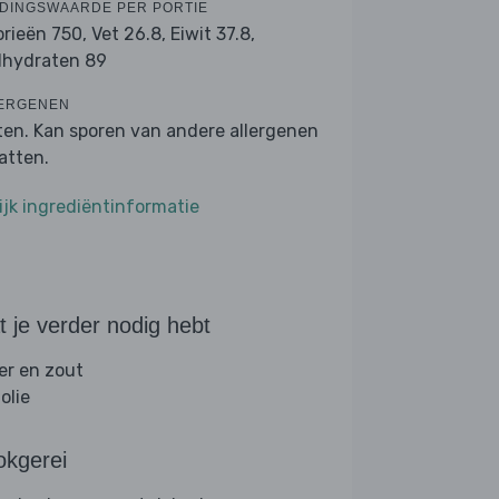
DINGSWAARDE PER PORTIE
orieën 750,
Vet 26.8,
Eiwit 37.8,
lhydraten 89
ERGENEN
ten. Kan sporen van andere allergenen
atten.
ijk ingrediëntinformatie
 je verder nodig hebt
er en zout
folie
okgerei