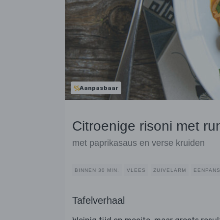
Aanpasbaar
Citroenige risoni met ru
met paprikasaus en verse kruiden
BINNEN 30 MIN.
VLEES
ZUIVELARM
EENPAN
Tafelverhaal