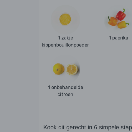
1 zakje
1 paprika
kippenbouillonpoeder
1 onbehandelde
citroen
Kook dit gerecht in 6 simpele sta