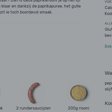
aat? Dan is deze paprikarisoni je op het lijf
VOE
 klaar en dankzij de paprikapuree, het gulle
Cal
zit ie toch boordevol smaak.
Koo
ALL
Glu
bev
Bek
Wat
pep
olij
Ko
ok
2 rundersaucijzen
200g risoni