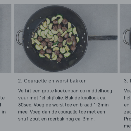
2. Courgette en worst bakken
3.
Verhit een grote koekenpan op middelhoog
Vo
gte
vuur met 1el olijfolie. Bak de
ca.
knoflook
hel
l
30sec. Voeg de
toe en braad 1-2min
en 
worst
in
mee. Voeg dan de
toe met een
zac
n
courgette
snuf zout en roerbak nog ca. 3min.
Pro
mee