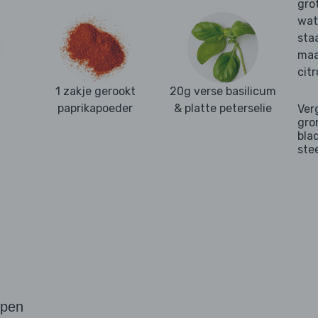
gro
wat
sta
maa
cit
1 zakje gerookt
20g verse basilicum
paprikapoeder
& platte peterselie
Ver
gro
bla
ste
ppen