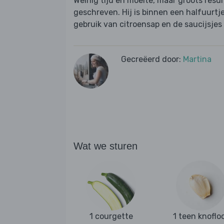
Weinig tijd en moeite, maar groots result
geschreven. Hij is binnen een halfuurtje
gebruik van citroensap en de saucijsjes 
Gecreëerd door:
Martina
Wat we sturen
1 courgette
1 teen knoflo