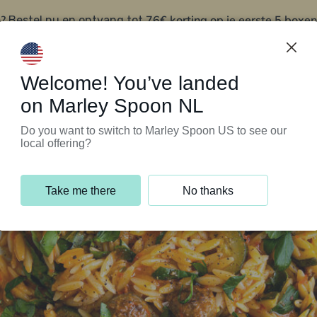
?
76€ korting op je eerste 5 boxen
Bestel nu en ontvang tot
t
Klantenservice
Welcome! You’ve landed
on Marley Spoon NL
Do you want to switch to Marley Spoon US to see our
local offering?
Take me there
No thanks