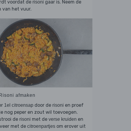
rdt voordat de
gaar is. Neem de
risoni
 van het vuur.
 Risoni afmaken
er
door de
en proef
1el citroensap
risoni
je nog peper en zout wil toevoegen.
strooi de
met de
en
risoni
verse kruiden
rveer met de
om erover uit
citroenpartjes