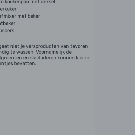
te koekenpan met deksel
erkoker
afmixer met beker
tbeker
ruspers
geet niet je versproducten van tevoren
ndig te wassen. Voornamelijk de
dgroenten en slabladeren kunnen kleine
entjes bevatten.