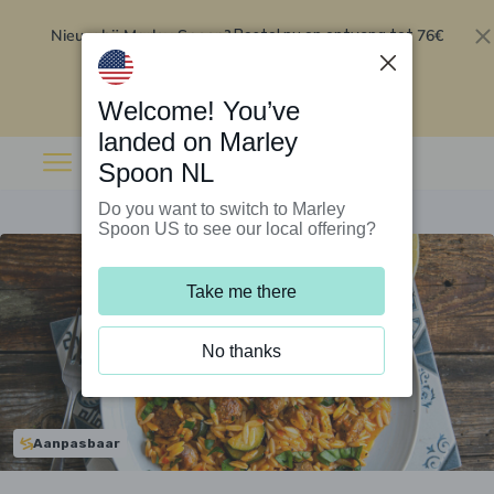
Nieuw bij Marley Spoon?
76€
Bestel nu en ontvang tot
korting op je eerste 5 boxen
.
Inwisselen
Welcome! You’ve
landed on Marley
Spoon NL
Do you want to switch to Marley
Spoon US to see our local offering?
Take me there
No thanks
Aanpasbaar