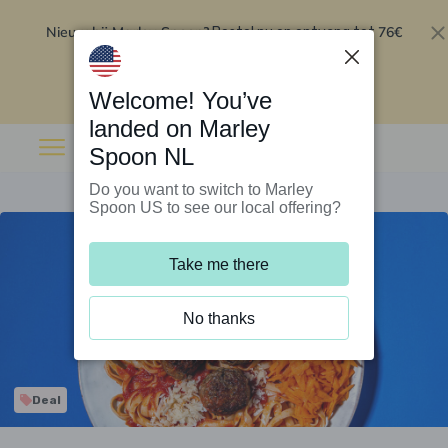
Nieuw bij Marley Spoon?
76€
Bestel nu en ontvang tot
korting op je eerste 5 boxen
.
Inwisselen
Welcome! You’ve
landed on Marley
Spoon NL
Do you want to switch to Marley
Spoon US to see our local offering?
Take me there
No thanks
Deal