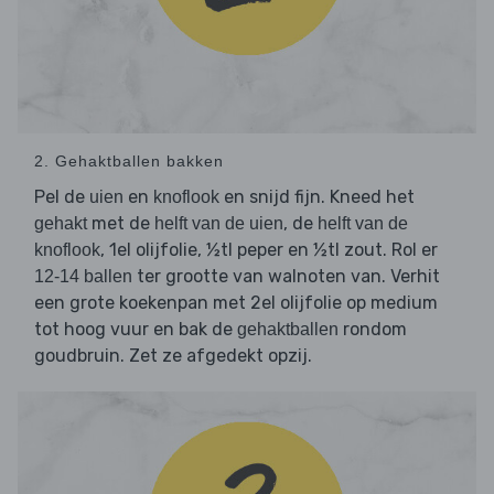
2. Gehaktballen bakken
Pel de
en
en snijd fijn. Kneed het
uien
knoflook
met de
, de
gehakt
helft van de uien
helft van de
, 1el olijfolie, ½tl peper en ½tl zout. Rol er
knoflook
ter grootte van walnoten van. Verhit
12-14 ballen
een grote koekenpan met 2el olijfolie op medium
tot hoog vuur en bak de
rondom
gehaktballen
goudbruin. Zet ze afgedekt opzij.