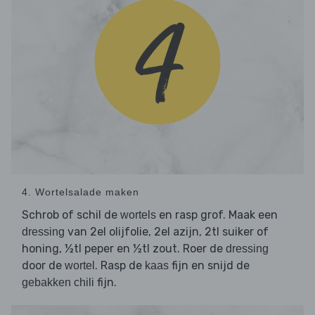
4. Wortelsalade maken
Schrob of schil de
en rasp grof. Maak een
wortels
van 2el olijfolie, 2el azijn, 2tl suiker of
dressing
honing, ½tl peper en ½tl zout. Roer de
dressing
door de
. Rasp de
fijn en snijd de
wortel
kaas
fijn.
gebakken chili