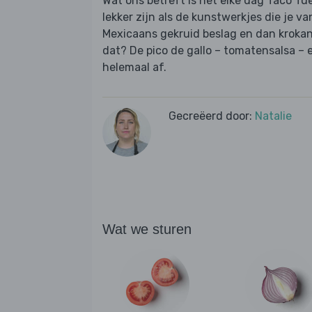
Wat ons betreft is het elke dag Taco Tu
lekker zijn als de kunstwerkjes die je v
Mexicaans gekruid beslag en dan krokant
dat? De pico de gallo – tomatensalsa – 
helemaal af.
Gecreëerd door:
Natalie
Wat we sturen