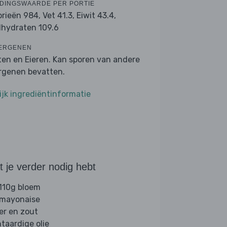
DINGSWAARDE PER PORTIE
orieën 984,
Vet 41.3,
Eiwit 43.4,
lhydraten 109.6
ERGENEN
ten en Eieren. Kan sporen van andere
ergenen bevatten.
ijk ingrediëntinformatie
 je verder nodig hebt
 110g bloem
 mayonaise
er en zout
ntaardige olie