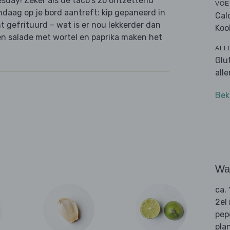
esday! Zeker als de taco's zo ontzettend
VOE
andaag op je bord aantreft: kip gepaneerd in
Cal
 gefrituurd – wat is er nou lekkerder dan
Koo
en salade met wortel en paprika maken het
ALL
Glu
all
Bek
Wat
ca.
2el
pep
pla