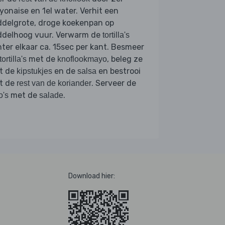
onaise en 1el water. Verhit een
ddelgrote, droge koekenpan op
ddelhoog vuur. Verwarm de
tortilla's
ter elkaar ca. 15sec per kant. Besmeer
met de
, beleg ze
tortilla's
knoflookmayo
t de
en de
en bestrooi
kipstukjes
salsa
t de
. Serveer de
rest van de koriander
met de
.
o's
salade
Download hier: