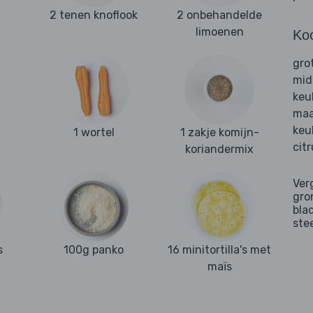
2 tenen knoflook
2 onbehandelde
limoenen
Ko
gro
mid
keu
maa
keu
1 wortel
1 zakje komijn-
cit
koriandermix
Ver
gro
bla
ste
s
100g panko
16 minitortilla's met
maïs