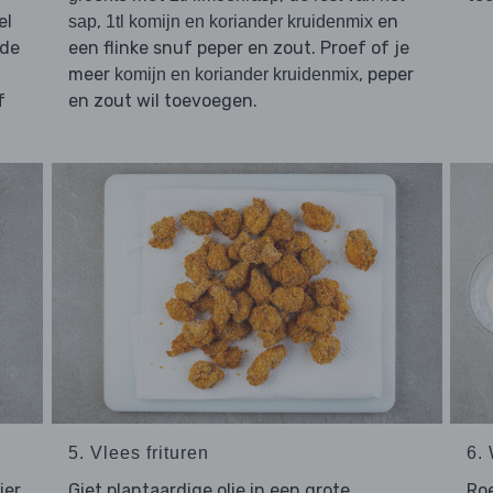
el
,
en
sap
1tl komijn en koriander kruidenmix
 de
een flinke snuf peper en zout. Proef of je
meer
, peper
komijn en koriander kruidenmix
f
en zout wil toevoegen.
5. Vlees frituren
6.
ier
Giet plantaardige olie in een grote
Ro