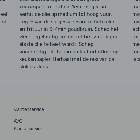
f
koekenpan tot het ca. 1cm hoog staat.
may
Verhit de olie op medium tot hoog vuur.
mi
eel
rst
Leg
in de hete olie
mi
⅓ van de stukjes vlees
en frituur in 3-4min goudbruin. Schep het
ach
regelmatig om en zet het vuur lager
de
vlees
als de olie te heet wordt. Schep
me
voorzichtig uit de pan en laat uitlekken op
me
keukenpapier. Herhaal met de
rest van de
tac
.
stukjes vlees
Klantenservice
AVG
Klantenservice