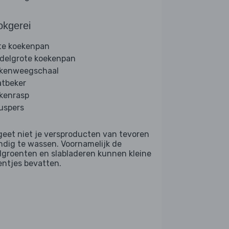
okgerei
te koekenpan
delgrote koekenpan
kenweegschaal
tbeker
kenrasp
ruspers
geet niet je versproducten van tevoren
ndig te wassen. Voornamelijk de
dgroenten en slabladeren kunnen kleine
entjes bevatten.