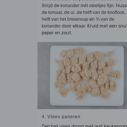
Snijd de
fijn. Huss
koriander mét steeltjes
de
, de
, de
,
tomaat
ui
helft van de knoflook
en
helft van het limoensap
¾ van de
door elkaar. Kruid met een snu
koriander
peper en zout.
4. Vlees paneren
Dep het
droog met wat keukenpap
vlees