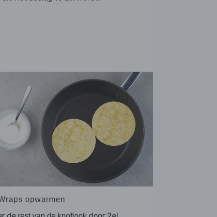
 Wraps opwarmen
er de
door 2el
rest van de knoflook