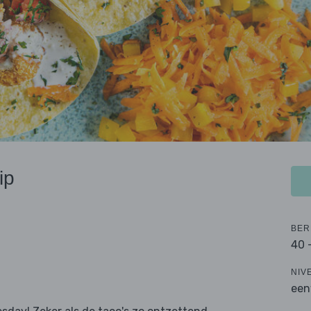
ip
BER
40 
NIV
een