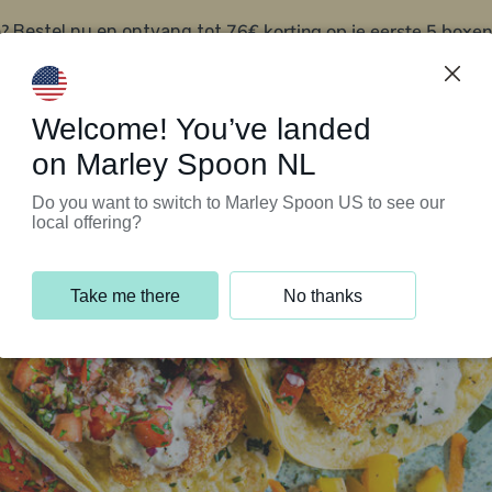
?
76€ korting op je eerste 5 boxen
Bestel nu en ontvang tot
t
Klantenservice
Welcome! You’ve landed
on Marley Spoon NL
Do you want to switch to Marley Spoon US to see our
local offering?
Take me there
No thanks