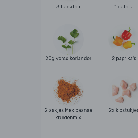
3 tomaten
1 rode ui
20g verse koriander
2 paprika's
2 zakjes Mexicaanse
2x kipstukje
kruidenmix