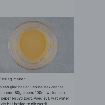
 Beslag maken
op een
van de
glad beslag
Mexicaanse
, 80g bloem, 100ml water, een
idenmix
 peper en ½tl zout. Voeg evt. wat water
 als het
te dik wordt.
beslag