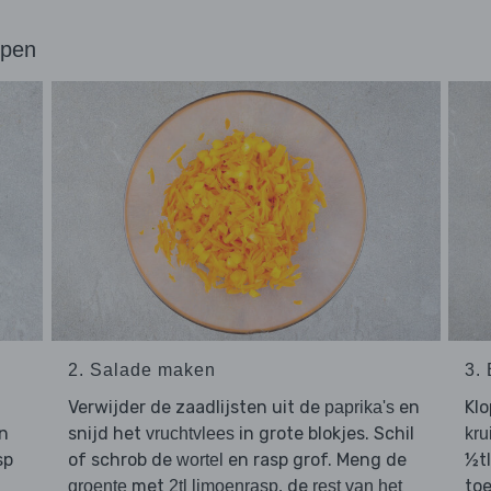
ppen
2. Salade maken
3.
Verwijder de zaadlijsten uit de
en
Kl
paprika's
en
snijd het
in grote blokjes. Schil
vruchtvlees
kru
sp
of schrob de
en rasp grof. Meng de
½tl
wortel
met
, de
toe
groente
2tl limoenrasp
rest van het