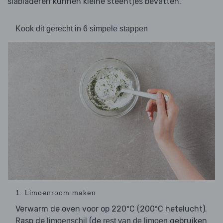
slabladeren kunnen kleine steentjes bevatten.
Kook dit gerecht in 6 simpele stappen
1. Limoenroom maken
Verwarm de oven voor op 220ºC (200ºC hetelucht).
Rasp de
(de
gebruiken
limoenschil
rest van de limoen