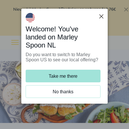
Nieuw bij Marley Spoon?
76€
Bestel nu en ontvang tot
korting op je eerste 5 boxen
.
Inwisselen
Welcome! You’ve
landed on Marley
Spoon NL
Do you want to switch to Marley
Spoon US to see our local offering?
Take me there
No thanks