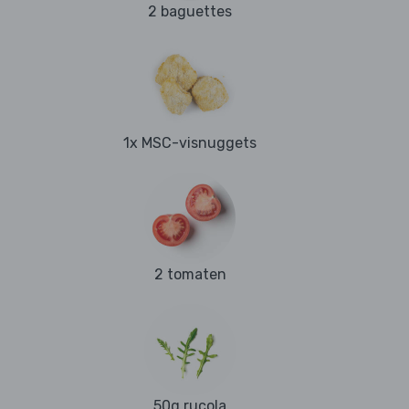
2 baguettes
1x MSC-visnuggets
2 tomaten
50g rucola