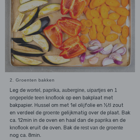
2. Groenten bakken
Leg de
,
,
,
en
wortel
paprika
aubergine
uipartjes
1
op een bakplaat met
ongepelde teen knoflook
bakpapier. Hussel om met 1el olijfolie en ½tl zout
en verdeel de
gelijkmatig over de plaat. Bak
groente
ca. 12min in de oven en haal dan de
en de
paprika
eruit de oven. Bak de
knoflook
rest van de groente
nog ca. 8min.