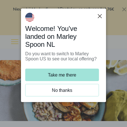
Nieuw bij Marley Spoon?
76€
Bestel nu en ontvang tot
korting op je eerste 5 boxen
.
Inwisselen
Welcome! You’ve
landed on Marley
Spoon NL
Do you want to switch to Marley
Spoon US to see our local offering?
Take me there
No thanks