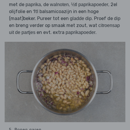
met de
, de
,
, 2el
paprika
walnoten
½tl paprikapoeder
olijfolie en 1tl balsamicoazijn in een hoge
(maat)beker. Pureer tot een
. Proef de
gladde dip
dip
en breng verder op smaak met zout, wat
citroensap
en evt. extra
.
uit de partjes
paprikapoeder
5. Bonen garen