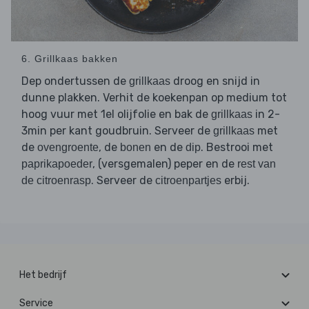
6. Grillkaas bakken
Dep ondertussen de
droog en snijd in
grillkaas
dunne plakken. Verhit de koekenpan op medium tot
hoog vuur met 1el olijfolie en bak de
in 2-
grillkaas
3min per kant goudbruin. Serveer de
met
grillkaas
de
, de
en de
. Bestrooi met
ovengroente
bonen
dip
, (versgemalen) peper en de
paprikapoeder
rest van
. Serveer de
erbij.
de citroenrasp
citroenpartjes
Het bedrijf
Service