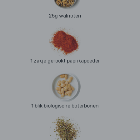
25g walnoten
1 zakje gerookt paprikapoeder
1 blik biologische boterbonen