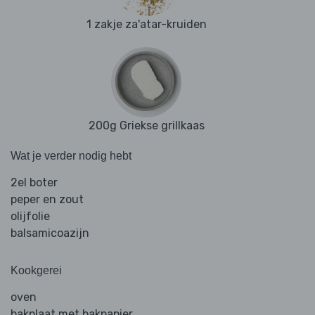
1 zakje za'atar-kruiden
200g Griekse grillkaas
Wat je verder nodig hebt
2el boter
peper en zout
olijfolie
balsamicoazijn
Kookgerei
oven
bakplaat met bakpapier