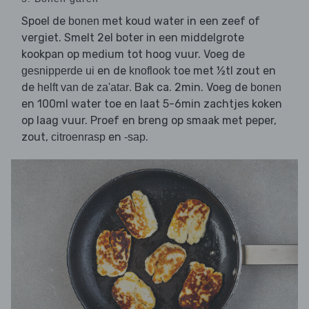
Spoel de
met koud water in een zeef of
bonen
vergiet. Smelt 2el boter in een middelgrote
kookpan op medium tot hoog vuur. Voeg de
en de
toe met ½tl zout en
gesnipperde ui
knoflook
de
. Bak ca. 2min. Voeg de
helft van de za'atar
bonen
en 100ml water toe en laat 5-6min zachtjes koken
op laag vuur. Proef en breng op smaak met peper,
zout,
en
.
citroenrasp
-sap