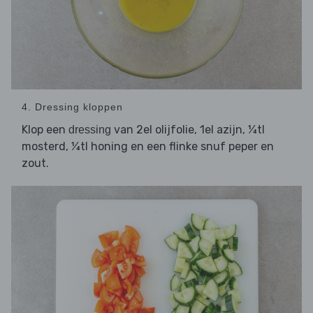
4. Dressing kloppen
Klop een
van 2el olijfolie, 1el azijn, ¼tl
dressing
mosterd, ¼tl honing en een flinke snuf peper en
zout.