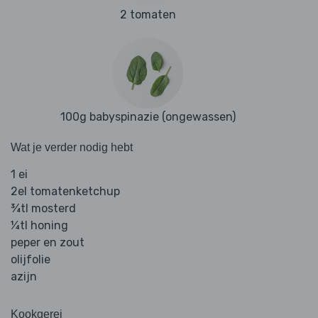
2 tomaten
100g babyspinazie (ongewassen)
Wat je verder nodig hebt
1 ei
2el tomatenketchup
¾tl mosterd
¼tl honing
peper en zout
olijfolie
azijn
Kookgerei