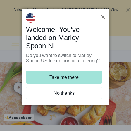
Nieuw bij Marley Spoon?
76€
Bestel nu en ontvang tot
korting op je eerste 5 boxen
.
Inwisselen
Welcome! You’ve
landed on Marley
Spoon NL
Do you want to switch to Marley
Spoon US to see our local offering?
Take me there
No thanks
Aanpasbaar