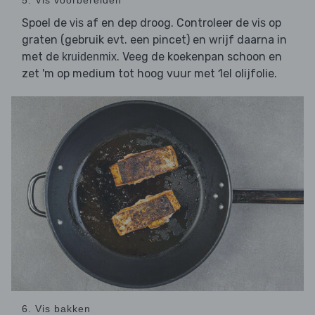
5. Vis voorbereiden
Spoel de
af en dep droog. Controleer de
op
vis
vis
graten (gebruik evt. een pincet) en wrijf daarna in
met de
. Veeg de koekenpan schoon en
kruidenmix
zet 'm op medium tot hoog vuur met 1el olijfolie.
6. Vis bakken