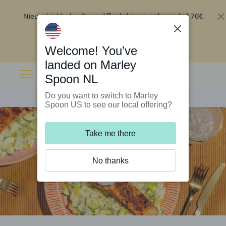
Nieuw bij Marley Spoon?
76€
Bestel nu en ontvang tot
korting op je eerste 5 boxen
.
Inwisselen
Welcome! You’ve
landed on Marley
Spoon NL
Do you want to switch to Marley
Spoon US to see our local offering?
Take me there
No thanks