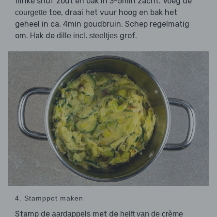
flinke snuf zout en bak in 3-5min zacht. Voeg de
toe, draai het vuur hoog en bak het
courgette
geheel in ca. 4min goudbruin. Schep regelmatig
om. Hak de
grof.
dille incl. steeltjes
4. Stamppot maken
Stamp de
met de
aardappels
helft van de crème