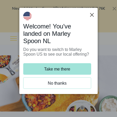
Nieuw bij Marley Spoon?
76€
Bestel nu en ontvang tot
korting op je eerste 5 boxen
.
Inwisselen
Welcome! You’ve
landed on Marley
Spoon NL
Do you want to switch to Marley
Spoon US to see our local offering?
Take me there
No thanks