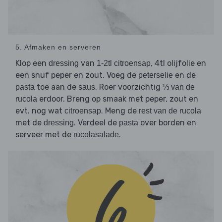
5. Afmaken en serveren
Klop een
van
, 4tl olijfolie en
dressing
1-2tl citroensap
een snuf peper en zout. Voeg de
en de
peterselie
toe aan de
. Roer voorzichtig
pasta
saus
⅓ van de
erdoor. Breng op smaak met peper, zout en
rucola
evt. nog wat
. Meng de
citroensap
rest van de rucola
met de
. Verdeel de
over borden en
dressing
pasta
serveer met de
.
rucolasalade