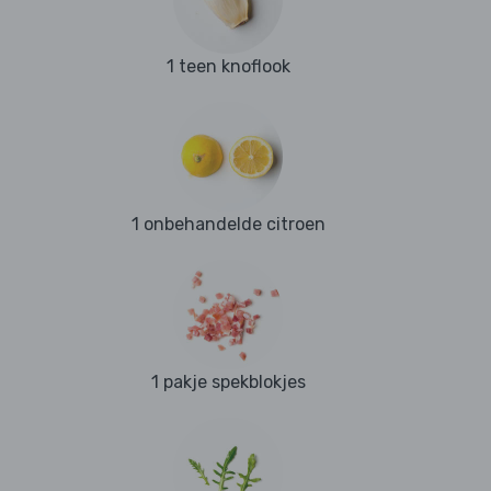
1 teen knoflook
1 onbehandelde citroen
1 pakje spekblokjes