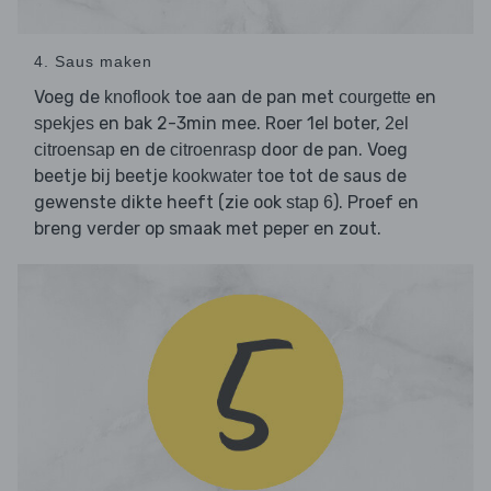
4. Saus maken
Voeg de
toe aan de pan met
en
knoflook
courgette
en bak 2-3min mee. Roer 1el boter,
spekjes
2el
en de
door de pan. Voeg
citroensap
citroenrasp
beetje bij beetje
toe tot de saus de
kookwater
gewenste dikte heeft (zie ook
). Proef en
stap 6
breng verder op smaak met peper en zout.