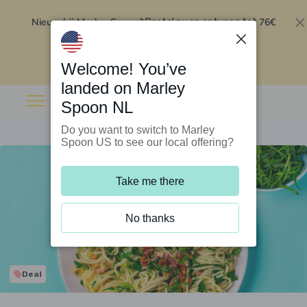
Nieuw bij Marley Spoon?
76€
Bestel nu en ontvang tot
korting op je eerste 5 boxen
.
Inwisselen
Welcome! You’ve
landed on Marley
Spoon NL
Do you want to switch to Marley
Spoon US to see our local offering?
Take me there
No thanks
Deal