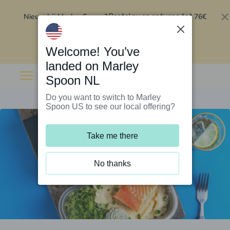
Nieuw bij Marley Spoon?
76€
Bestel nu en ontvang tot
korting op je eerste 5 boxen
.
Inwisselen
Welcome! You’ve
landed on Marley
Spoon NL
Do you want to switch to Marley
Spoon US to see our local offering?
Take me there
No thanks