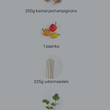
250g kastanjechampignons
1 paprika
225g udonnoedels