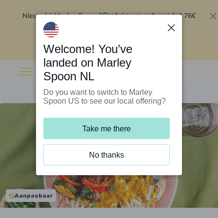
Nieuw bij Marley Spoon?
76€
Bestel nu en ontvang tot
korting op je eerste 5 boxen
.
Inwisselen
Welcome! You’ve
landed on Marley
Spoon NL
Do you want to switch to Marley
Spoon US to see our local offering?
Take me there
No thanks
Aanpasbaar