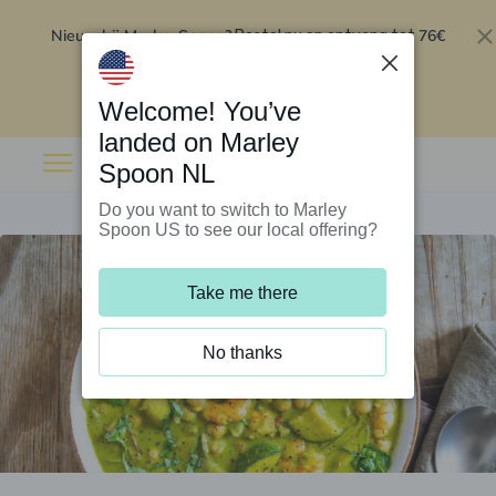
Nieuw bij Marley Spoon?
76€
Bestel nu en ontvang tot
korting op je eerste 5 boxen
.
Inwisselen
Welcome! You’ve
landed on Marley
Spoon NL
Do you want to switch to Marley
Spoon US to see our local offering?
Take me there
No thanks