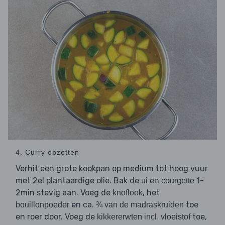
4. Curry opzetten
Verhit een grote kookpan op medium tot hoog vuur
met 2el plantaardige olie. Bak de
en
1-
ui
courgette
2min stevig aan. Voeg de
, het
knoflook
en ca.
toe
bouillonpoeder
¾ van de madraskruiden
en roer door. Voeg de
toe,
kikkererwten incl. vloeistof