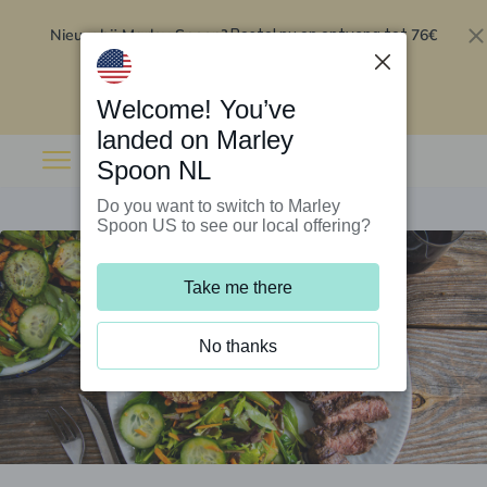
Nieuw bij Marley Spoon?
76€
Bestel nu en ontvang tot
korting op je eerste 5 boxen
.
Inwisselen
Welcome! You’ve
landed on Marley
Spoon NL
Do you want to switch to Marley
Spoon US to see our local offering?
Take me there
No thanks