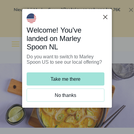
Nieuw bij Marley Spoon?
76€
Bestel nu en ontvang tot
korting op je eerste 5 boxen
.
Inwisselen
Welcome! You’ve
landed on Marley
Spoon NL
Do you want to switch to Marley
Spoon US to see our local offering?
Take me there
No thanks