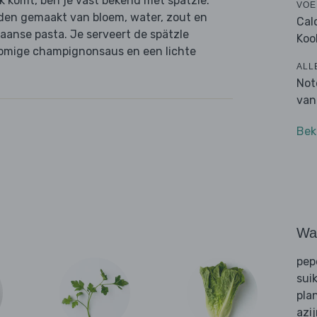
jk komt, ben je vast bekend met spätzle.
VOE
rden gemaakt van bloem, water, zout en
Cal
liaanse pasta. Je serveert de spätzle
Koo
romige champignonsaus en een lichte
ALL
Not
van
Bek
Wat
pep
sui
pla
azi