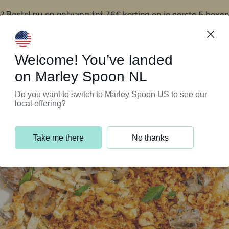
?
76€ korting op je eerste 5 boxen
Bestel nu en ontvang tot
t
Klantenservice
Welcome! You’ve landed
on Marley Spoon NL
Do you want to switch to Marley Spoon US to see our
local offering?
Take me there
No thanks