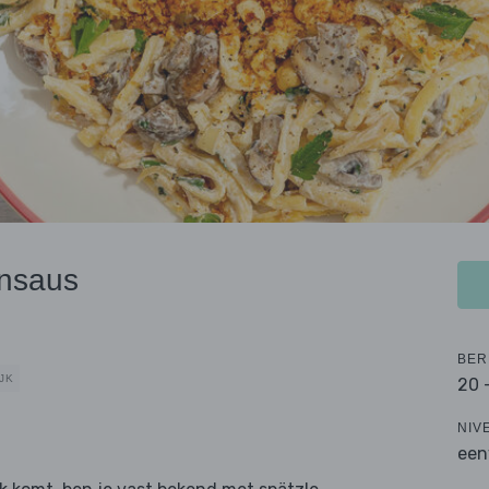
onsaus
BER
JK
20 
NIV
een