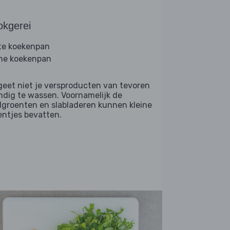
okgerei
te koekenpan
ine koekenpan
geet niet je versproducten van tevoren
ndig te wassen. Voornamelijk de
dgroenten en slabladeren kunnen kleine
entjes bevatten.