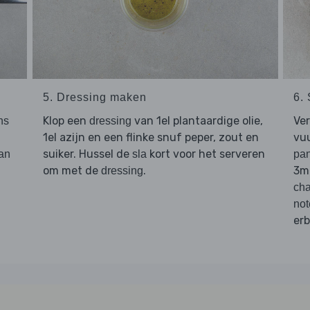
5. Dressing maken
6.
Klop een
van 1el plantaardige olie,
Ver
ns
dressing
1el azijn en een flinke snuf peper, zout en
vuu
suiker. Hussel de
kort voor het serveren
an
sla
pa
om met de
.
3m
dressing
ch
not
erb