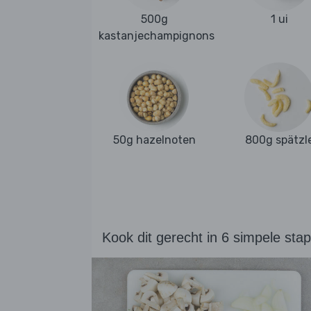
500g
1 ui
kastanjechampignons
50g hazelnoten
800g spätzl
Kook dit gerecht in 6 simpele sta