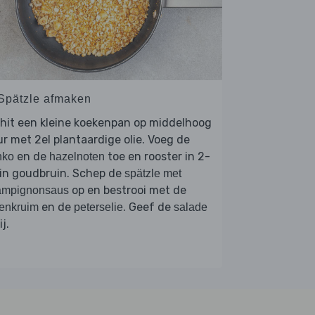
 Spätzle afmaken
hit een kleine koekenpan op middelhoog
r met 2el plantaardige olie. Voeg de
en de
toe en rooster in 2-
nko
hazelnoten
in goudbruin. Schep de
spätzle met
op en bestrooi met de
ampignonsaus
en de
. Geef de
enkruim
peterselie
salade
ij.