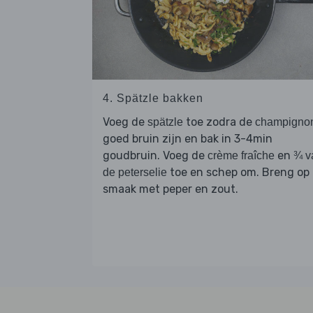
4. Spätzle bakken
Voeg de
toe zodra de
spätzle
champigno
goed bruin zijn en bak in 3-4min
goudbruin. Voeg de
en
crème fraîche
¾ v
toe en schep om. Breng op
de peterselie
smaak met peper en zout.