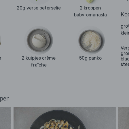
20g verse peterselie
2 kroppen
Ko
babyromanasla
gro
kle
Ver
gro
e
2 kuipjes crème
50g panko
bla
ste
fraîche
ppen