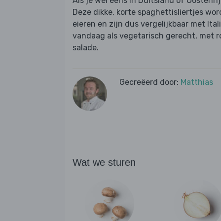
Als je wel eens in Duitsland of Oostenri
Deze dikke, korte spaghettisliertjes wo
eieren en zijn dus vergelijkbaar met Ita
vandaag als vegetarisch gerecht, met 
salade.
Gecreëerd door:
Matthias
Wat we sturen