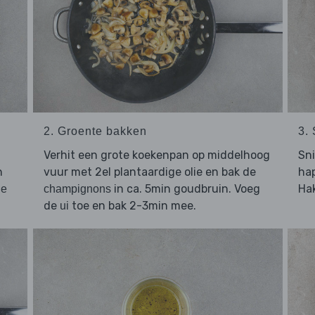
2. Groente bakken
3.
Verhit een grote koekenpan op middelhoog
Sn
n
vuur met 2el plantaardige olie en bak de
hap
in ca. 5min goudbruin. Voeg
Ha
ie
champignons
de
toe en bak 2-3min mee.
ui