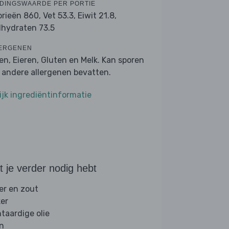
DINGSWAARDE PER PORTIE
orieën 860,
Vet 53.3,
Eiwit 21.8,
lhydraten 73.5
ERGENEN
en, Eieren, Gluten en Melk. Kan sporen
 andere allergenen bevatten.
ijk ingrediëntinformatie
 je verder nodig hebt
er en zout
ker
ntaardige olie
jn