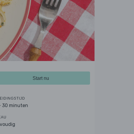
Start nu
EIDINGSTIJD
- 30 minuten
EAU
voudig