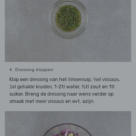
4. Dressing kloppen
Klop een
van het
,
,
dressing
limoensap
½el vissaus
, 1-2tl water, ½tl zout en 1tl
1el gehakte kruiden
suiker. Breng de
naar wens verder op
dressing
smaak met
en evt. azijn.
meer vissaus