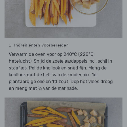
1. Ingrediënten voorbereiden
Verwarm de oven voor op 240°C (220°C
hetelucht). Snijd de
in
zoete aardappels incl. schil
staafjes. Pel de
en snijd fijn. Meng de
knoflook
met de
, 1el
knoflook
helft van de kruidenmix
plantaardige olie en 1tl zout. Dep het
droog
vlees
en meng met
.
⅓ van de marinade