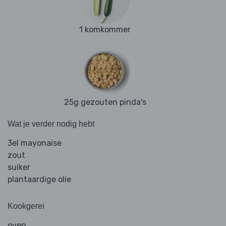
1 komkommer
25g gezouten pinda's
Wat je verder nodig hebt
3el mayonaise
zout
suiker
plantaardige olie
Kookgerei
oven