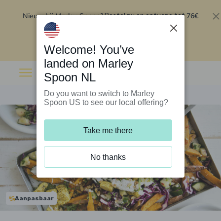
Nieuw bij Marley Spoon?
76€
Bestel nu en ontvang tot
korting op je eerste 5 boxen
.
Inwisselen
Welcome! You’ve
landed on Marley
Spoon NL
Do you want to switch to Marley
Spoon US to see our local offering?
Take me there
No thanks
Aanpasbaar