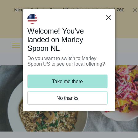
Nieuw bij Marley Spoon?
76€
Bestel nu en ontvang tot
korting op je eerste 5 boxen
.
Inwisselen
Welcome! You’ve
landed on Marley
Spoon NL
Do you want to switch to Marley
Spoon US to see our local offering?
Take me there
No thanks