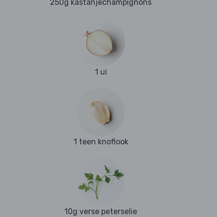
250g kastanjechampignons
1 ui
1 teen knoflook
10g verse peterselie