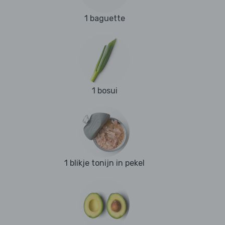
1 baguette
1 bosui
1 blikje tonijn in pekel