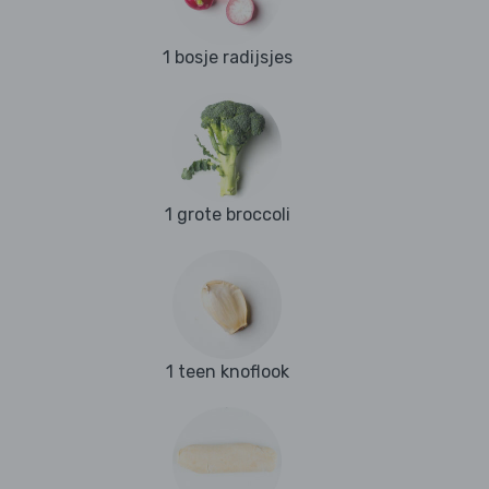
1 bosje radijsjes
1 grote broccoli
1 teen knoflook