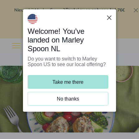
Nieuw bij Marley Spoon?
76€
Bestel nu en ontvang tot
korting op je eerste 5 boxen
.
Inwisselen
Welcome! You’ve
landed on Marley
Spoon NL
Do you want to switch to Marley
Spoon US to see our local offering?
Take me there
No thanks