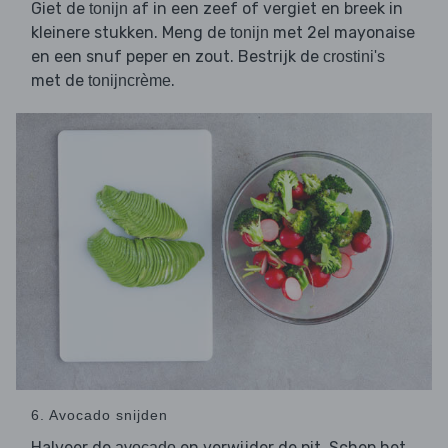
Giet de
af in een zeef of vergiet en breek in
tonijn
kleinere stukken. Meng de
met 2el mayonaise
tonijn
en een snuf peper en zout. Bestrijk de
crostini's
met de
.
tonijncrème
6. Avocado snijden
Halveer de
en verwijder de pit. Schep het
avocado