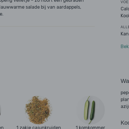
perig velletje – zo hoort een gebraden
VOE
lauwwarme salade bij van aardappels,
Cal
e.
Koo
ALL
Kan
Bek
Wat
pep
pla
azi
Ko
en
1 zakje cajunkruiden
1 komkommer