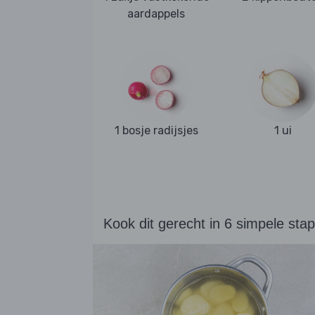
aardappels
1 bosje radijsjes
1 ui
Kook dit gerecht in 6 simpele sta