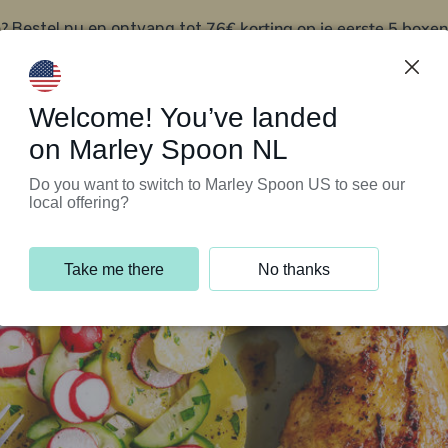
?
76€ korting op je eerste 5 boxen
Bestel nu en ontvang tot
t
Klantenservice
Welcome! You’ve landed
on Marley Spoon NL
Do you want to switch to Marley Spoon US to see our
local offering?
Take me there
No thanks