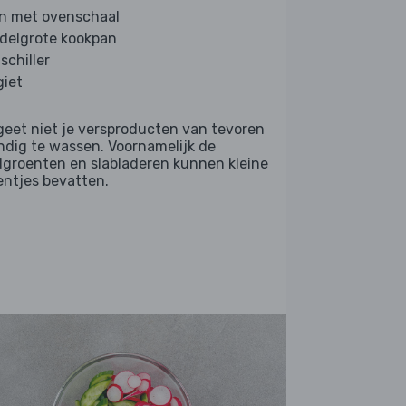
n met ovenschaal
delgrote kookpan
schiller
giet
geet niet je versproducten van tevoren
ndig te wassen. Voornamelijk de
dgroenten en slabladeren kunnen kleine
entjes bevatten.