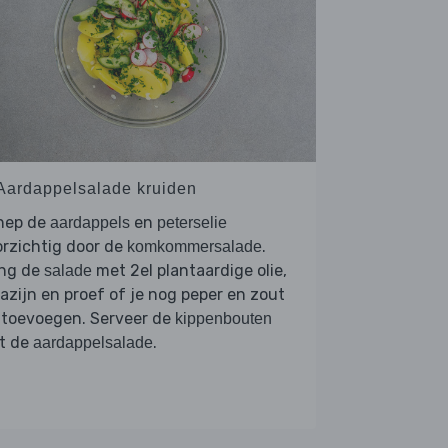
 Aardappelsalade kruiden
hep de
en
aardappels
peterselie
rzichtig door de
.
komkommersalade
ng de
met 2el plantaardige olie,
salade
 azijn en proef of je nog peper en zout
 toevoegen. Serveer de
kippenbouten
t de
.
aardappelsalade