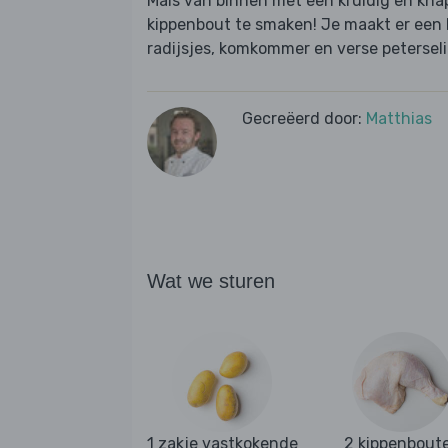
Mals van binnen met een kruidig en knap
kippenbout te smaken! Je maakt er een 
radijsjes, komkommer en verse peterseli
Gecreëerd door:
Matthias
Wat we sturen
1 zakje vastkokende
2 kippenbout