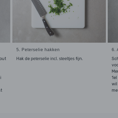
5. Peterselie hakken
6.
out
Hak de
fijn.
Sc
peterselie incl. steeltjes
voo
Me
1el
i
wil
st
me