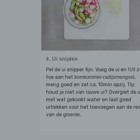
4. Ui snijden
Pel de
snipper fijn. Voeg de
en ½tl z
ui
ui
toe aan het
,
komkommer-radijsmengsel
meng goed en zet ca. 10min opzij.
:
Tip
houd je niet van
? Overgiet de
rauwe ui
u
met wat gekookt water en laat goed
uitlekken voor het toevoegen aan de re
van de
.
groente