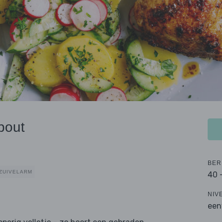
bout
BER
ZUIVELARM
40 
NIV
een