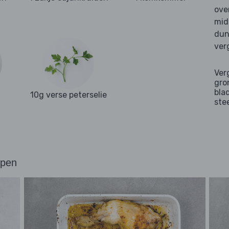
ove
mid
dun
ver
Ver
gro
bla
10g verse peterselie
ste
ppen