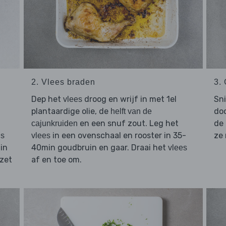
2. Vlees braden
3.
Dep het
droog en wrijf in met 1el
Sn
vlees
plantaardige olie, de
doo
helft van de
en een snuf zout. Leg het
de
cajunkruiden
in een ovenschaal en rooster in 35-
ze
ls
vlees
 in
40min goudbruin en gaar. Draai het
vlees
 zet
af en toe om.