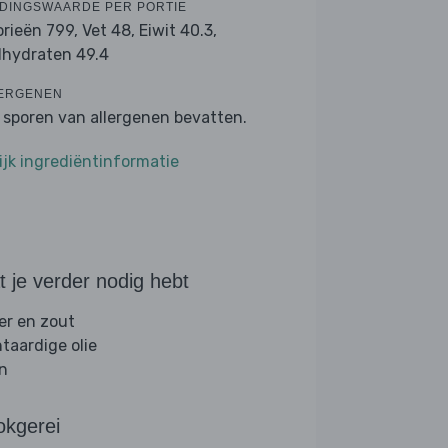
DINGSWAARDE PER PORTIE
orieën 799,
Vet 48,
Eiwit 40.3,
lhydraten 49.4
ERGENEN
 sporen van allergenen bevatten.
ijk ingrediëntinformatie
 je verder nodig hebt
er en zout
ntaardige olie
jn
okgerei