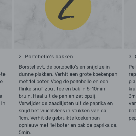
2. Portobello's bakken
3.
Borstel evt. de
en snijd ze in
Pel
portobello's
ote
dunne plakken. Verhit een grote koekenpan
rep
e
met 1el boter. Voeg de
en een
pla
portobello
-
flinke snuf zout toe en bak in 5-10min
kru
e
bruin. Haal uit de pan en zet opzij.
3m
 in
Verwijder de zaadlijsten uit de
en
va
paprika
snijd het
in stukken van ca.
bot
vruchtvlees
1cm. Verhit de gebruikte koekenpan
pep
opnieuw met 1el boter en bak de
ca.
paprika
5min.