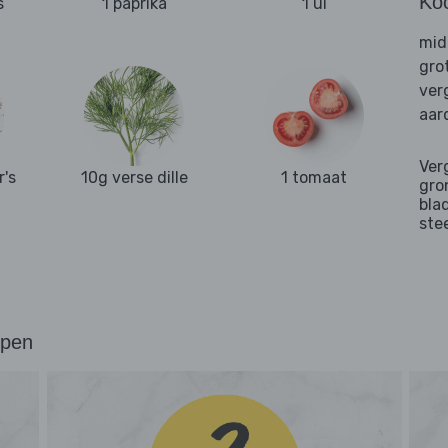
Ko
s
1 paprika
1 ui
mid
gro
ver
aar
Ver
r's
10g verse dille
1 tomaat
gro
bla
ste
ppen