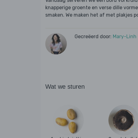
Vandaag serveren we een bord vol kruid
knapperige groente en verse dille vorm
smaken. We maken het af met plakjes por
Gecreëerd door:
Mary-Linh
Wat we sturen