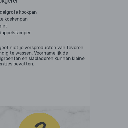
okgerei
delgrote kookpan
te koekenpan
giet
dappelstamper
geet niet je versproducten van tevoren
ndig te wassen. Voornamelijk de
dgroenten en slabladeren kunnen kleine
entjes bevatten.