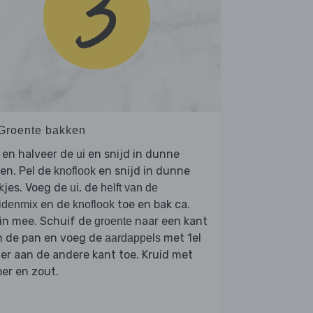
 Groente bakken
 en halveer de
en snijd in dunne
ui
en. Pel de
en snijd in dunne
knoflook
kjes. Voeg de
, de
ui
helft van de
en de
toe en bak ca.
idenmix
knoflook
in mee. Schuif de
naar een kant
groente
n de pan en voeg de
met 1el
aardappels
er aan de andere kant toe. Kruid met
er en zout.