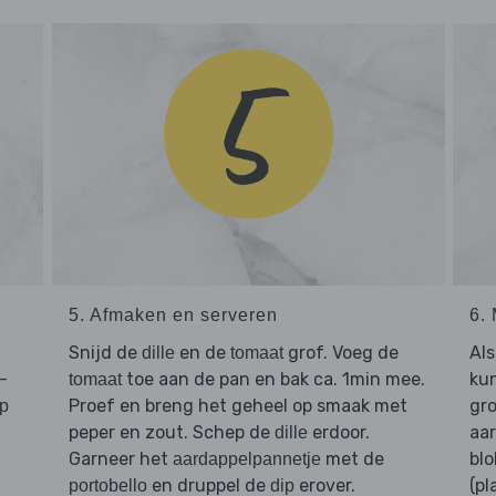
5. Afmaken en serveren
6.
Snijd de
en de
grof. Voeg de
Als
dille
tomaat
-
toe aan de pan en bak ca. 1min mee.
kun
tomaat
Proef en breng het geheel op smaak met
gro
ip
peper en zout. Schep de
erdoor.
aa
dille
Garneer het
met de
blo
aardappelpannetje
en druppel de
erover.
(pl
portobello
dip