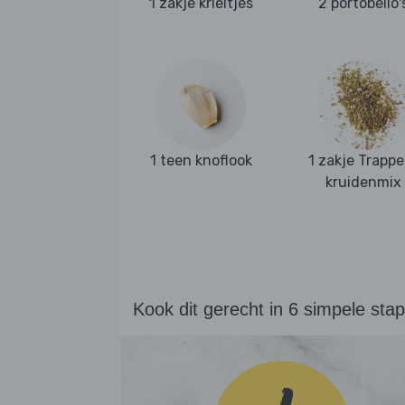
1 zakje krieltjes
2 portobello'
1 teen knoflook
1 zakje Trappe
kruidenmix
Kook dit gerecht in 6 simpele sta