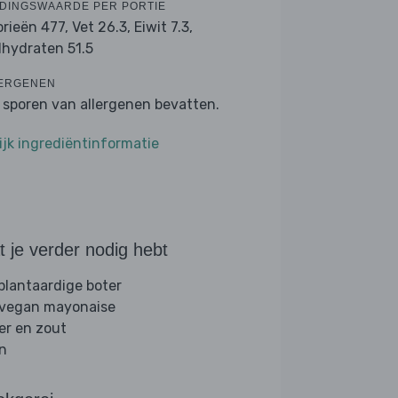
DINGSWAARDE PER PORTIE
orieën 477,
Vet 26.3,
Eiwit 7.3,
lhydraten 51.5
ERGENEN
 sporen van allergenen bevatten.
ijk ingrediëntinformatie
 je verder nodig hebt
 plantaardige boter
 vegan mayonaise
er en zout
jn