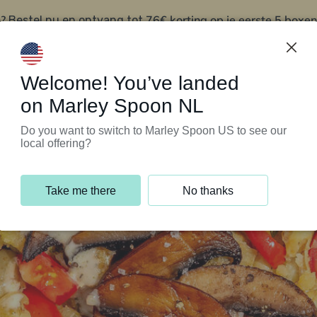
?
76€ korting op je eerste 5 boxen
Bestel nu en ontvang tot
t
Klantenservice
Welcome! You’ve landed
on Marley Spoon NL
Do you want to switch to Marley Spoon US to see our
local offering?
Take me there
No thanks