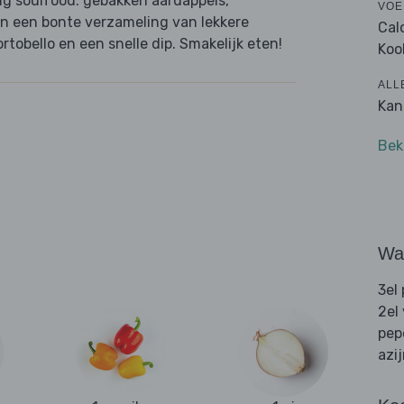
ig soulfood: gebakken aardappels,
VOE
en een bonte verzameling van lekkere
Cal
tobello en een snelle dip. Smakelijk eten!
Koo
ALL
Kan
Bek
Wat
3el
2el
pep
azi