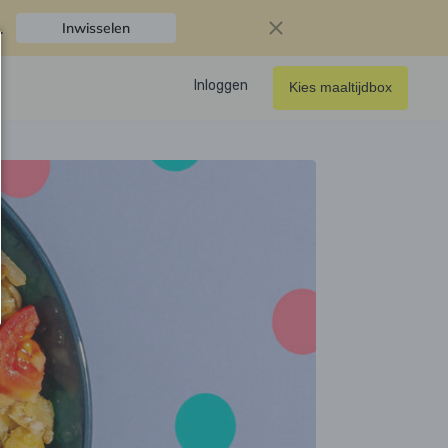
.
Inwisselen
Inloggen
Kies maaltijdbox