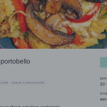
portobello
BER
ELARM
GOEDE KLIMAATSCORE
20 
NIV
een