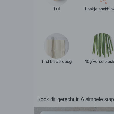
1 ui
1 pakje spekblo
1 rol bladerdeeg
10g verse biesl
Kook dit gerecht in 6 simpele sta