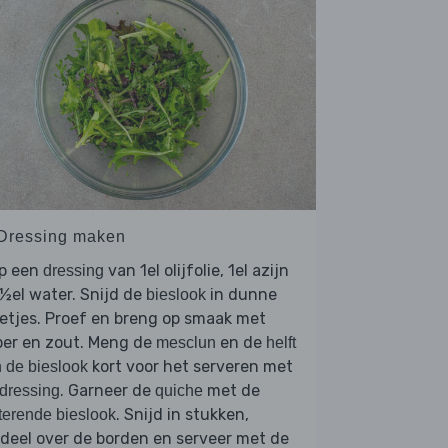
 Dressing maken
op een
van 1el olijfolie, 1el azijn
dressing
½el water. Snijd de
in dunne
bieslook
letjes. Proef en breng op smaak met
per en zout. Meng de
en de
mesclun
helft
kort voor het serveren met
 de bieslook
. Garneer de
met de
dressing
quiche
. Snijd in stukken,
terende bieslook
deel over de borden en serveer met de