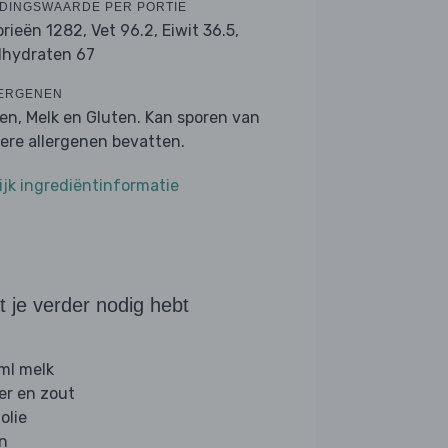
DINGSWAARDE PER PORTIE
orieën 1282,
Vet 96.2,
Eiwit 36.5,
lhydraten 67
ERGENEN
ren, Melk en Gluten. Kan sporen van
ere allergenen bevatten.
ijk ingrediëntinformatie
 je verder nodig hebt
ml melk
er en zout
folie
jn