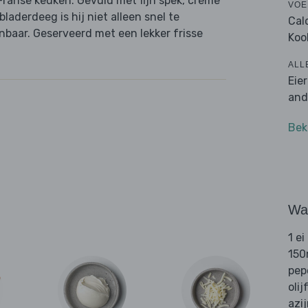
 Franse keuken. Gevuld met fijn spek, crème
VOE
laderdeeg is hij niet alleen snel te
Cal
baar. Geserveerd met een lekker frisse
Koo
ALL
Eie
and
Bek
Wat
1 ei
150
pep
olij
azi