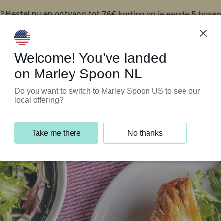
?
76€ korting op je eerste 5 boxen
Bestel nu en ontvang tot
t
Klantenservice
Welcome! You’ve landed
on Marley Spoon NL
Do you want to switch to Marley Spoon US to see our
local offering?
Take me there
No thanks