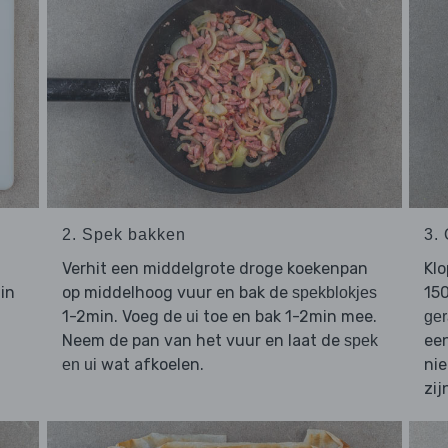
2. Spek bakken
3.
Verhit een middelgrote droge koekenpan
Kl
 in
op middelhoog vuur en bak de
150
spekblokjes
1-2min. Voeg de
toe en bak 1-2min mee.
ui
ger
Neem de pan van het vuur en laat de
een
spek
wat afkoelen.
nie
en ui
zij