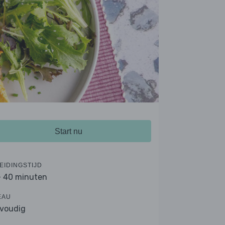
Start nu
EIDINGSTIJD
- 40 minuten
EAU
voudig