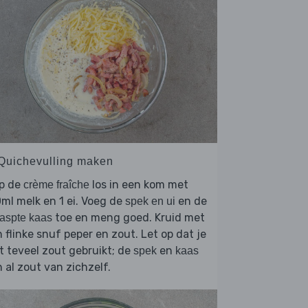
 Quichevulling maken
op de
los in een kom met
crème fraîche
ml melk en 1 ei. Voeg de
en de
spek en ui
toe en meng goed. Kruid met
aspte kaas
 flinke snuf peper en zout. Let op dat je
t teveel zout gebruikt; de
en
spek
kaas
n al zout van zichzelf.