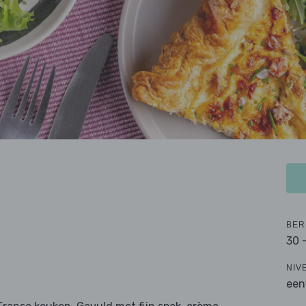
BER
30 
NIV
een