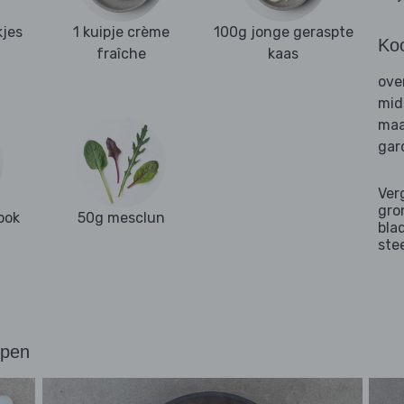
kjes
1 kuipje crème
100g jonge geraspte
Ko
fraîche
kaas
ove
mid
maa
gar
Ver
gro
ook
50g mesclun
bla
ste
ppen