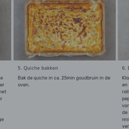
5. Quiche bakken
6.
je
Bak de
in ca. 25min goudbruin in de
Kl
quiche
er
oven.
en 
et
rol
ar
pe
van
de
ge
res
ver