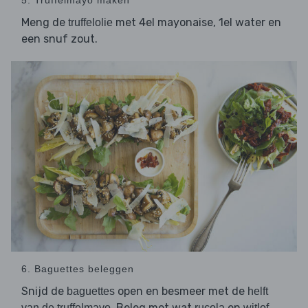
5. Truffelmayo maken
Meng de
met 4el mayonaise, 1el water en
truffelolie
een snuf zout.
6. Baguettes beleggen
Snijd de
open en besmeer met de
baguettes
helft
. Beleg met wat
en
,
van de truffelmayo
rucola
witlof