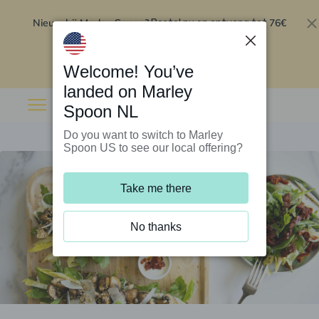
Nieuw bij Marley Spoon?
76€
Bestel nu en ontvang tot
korting op je eerste 5 boxen
.
Inwisselen
Welcome! You’ve
landed on Marley
Spoon NL
Do you want to switch to Marley
Spoon US to see our local offering?
Take me there
No thanks