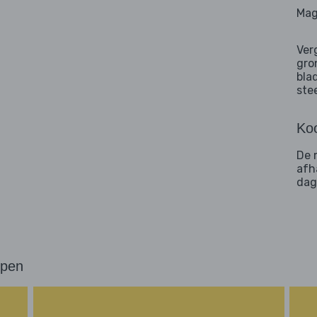
Mag
Ver
gro
bla
ste
Koo
De 
afh
dag
ppen