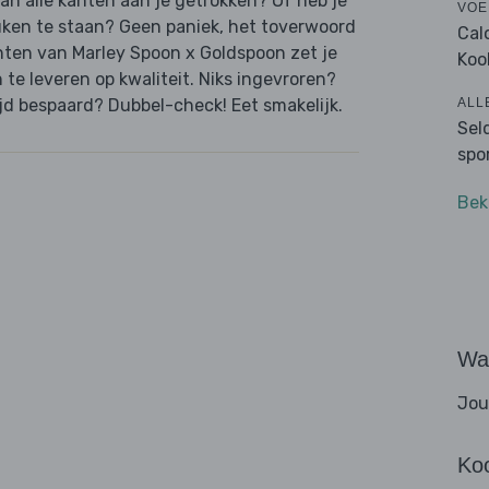
van alle kanten aan je getrokken? Of heb je
VOE
uken te staan? Geen paniek, het toverwoord
Cal
hten van Marley Spoon x Goldspoon zet je
Koo
n te leveren op kwaliteit. Niks ingevroren?
ALL
jd bespaard? Dubbel-check! Eet smakelijk.
Sel
spo
Bek
Wat
Jou
Ko