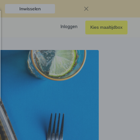
.
Inwisselen
Inloggen
Kies maaltijdbox