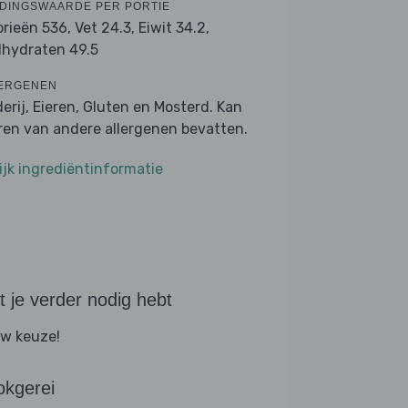
DINGSWAARDE PER PORTIE
orieën 536,
Vet 24.3,
Eiwit 34.2,
lhydraten 49.5
ERGENEN
derij, Eieren, Gluten en Mosterd. Kan
ren van andere allergenen bevatten.
ijk ingrediëntinformatie
 je verder nodig hebt
w keuze!
okgerei