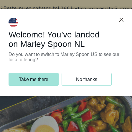
?
76€ korting op je eerste 5 boxen
Bestel nu en ontvang tot
t
Klantenservice
Welcome! You’ve landed
on Marley Spoon NL
Do you want to switch to Marley Spoon US to see our
local offering?
Take me there
No thanks