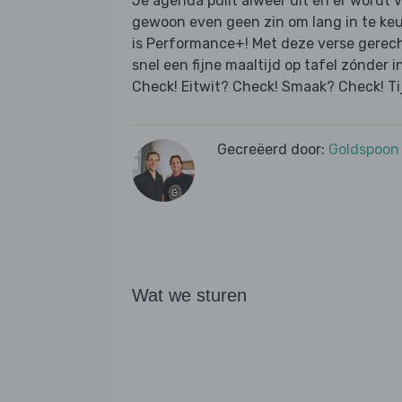
Je agenda puilt alweer uit en er wordt 
gewoon even geen zin om lang in te ke
is Performance+! Met deze verse gerec
snel een fijne maaltijd op tafel zónder i
Check! Eitwit? Check! Smaak? Check! Ti
Gecreëerd door:
Goldspoon
Wat we sturen