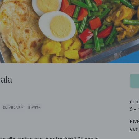
sala
BER
ZUIVELARM
EIWIT+
5 -
NIV
een