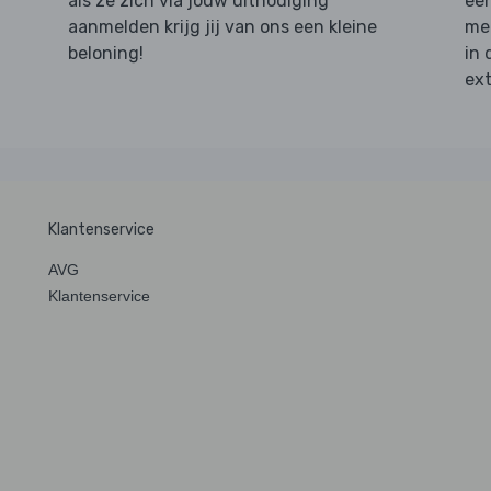
als ze zich via jouw uitnodiging
een
aanmelden krijg jij van ons een kleine
mee
beloning!
in 
ext
Klantenservice
AVG
Klantenservice