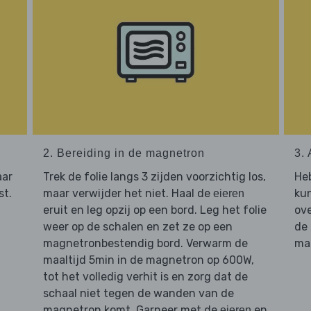
2. Bereiding in de magnetron
3. 
aar
Trek de folie langs 3 zijden voorzichtig los,
He
st.
maar verwijder het niet. Haal de
kun
eieren
eruit en leg opzij op een bord. Leg het folie
ove
weer op de schalen en zet ze op een
de
magnetronbestendig bord. Verwarm de
maa
maaltijd 5min in de magnetron op 600W,
tot het volledig verhit is en zorg dat de
schaal niet tegen de wanden van de
magnetron komt. Garneer met de
en
eieren