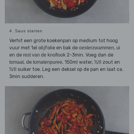
4. Saus starten
Verhit een grote koekenpan op medium tot hoog
vuur met 1el olijfolie en bak de
,
oesterzwammen
ui
en de
2-3min. Voeg dan de
rest van de knoflook
, de
, 150ml water, ½tl zout en
tomaat
tomatenpuree
½tl suiker toe. Leg een deksel op de pan en laat ca.
3min sudderen.