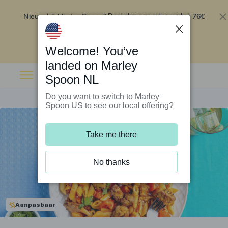
Nieuw bij Marley Spoon?
76€
Bestel nu en ontvang tot
korting op je eerste 5 boxen
.
Inwisselen
Welcome! You’ve
landed on Marley
Spoon NL
Do you want to switch to Marley
Spoon US to see our local offering?
Take me there
No thanks
Aanpasbaar