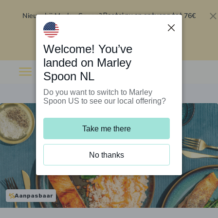
Nieuw bij Marley Spoon?
76€
Bestel nu en ontvang tot
korting op je eerste 5 boxen
.
Inwisselen
Welcome! You’ve
landed on Marley
Spoon NL
Do you want to switch to Marley
Spoon US to see our local offering?
Take me there
No thanks
Aanpasbaar