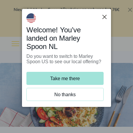
Nieuw bij Marley Spoon?
76€
Bestel nu en ontvang tot
korting op je eerste 5 boxen
.
Inwisselen
Welcome! You’ve
landed on Marley
Spoon NL
Do you want to switch to Marley
Spoon US to see our local offering?
Take me there
No thanks