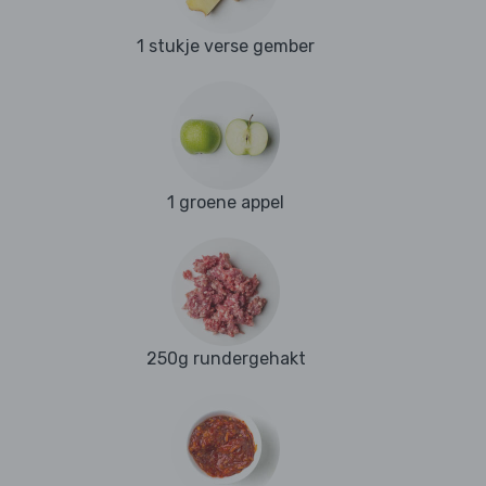
1 stukje verse gember
1 groene appel
250g rundergehakt