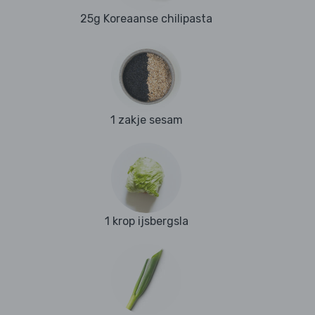
25g Koreaanse chilipasta
1 zakje sesam
1 krop ijsbergsla