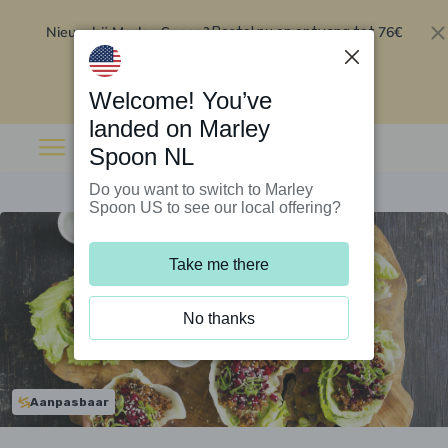
Nieuw bij Marley Spoon?
76€
Bestel nu en ontvang tot
korting op je eerste 5 boxen
.
Inwisselen
Welcome! You’ve
landed on Marley
Spoon NL
Do you want to switch to Marley
Spoon US to see our local offering?
Take me there
No thanks
Aanpasbaar