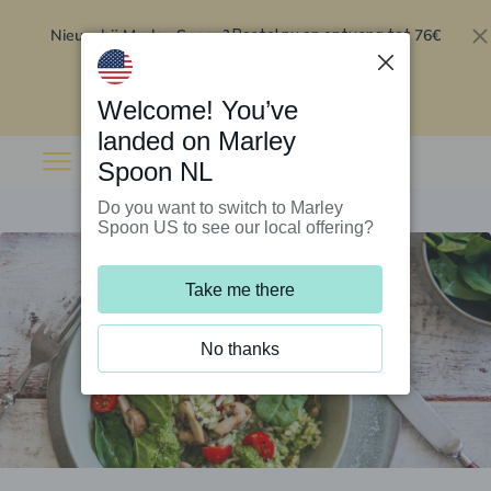
Nieuw bij Marley Spoon?
76€
Bestel nu en ontvang tot
korting op je eerste 5 boxen
.
Inwisselen
Welcome! You’ve
landed on Marley
Spoon NL
Do you want to switch to Marley
Spoon US to see our local offering?
Take me there
No thanks