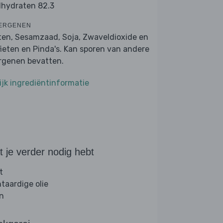
lhydraten 82.3
ERGENEN
ten, Sesamzaad, Soja, Zwaveldioxide en
fieten en Pinda's. Kan sporen van andere
ergenen bevatten.
ijk ingrediëntinformatie
 je verder nodig hebt
t
ntaardige olie
jn