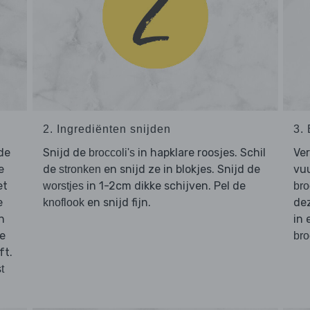
2. Ingrediënten snijden
3.
de
Snijd de
in hapklare roosjes. Schil
Ve
broccoli's
e
de
en snijd ze in blokjes. Snijd de
vuu
stronken
et
in 1-2cm dikke schijven. Pel de
worstjes
bro
e
en snijd fijn.
dez
knoflook
n
in 
de
bro
ft.
st