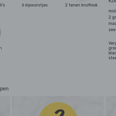
Ko
i's
6 kipworstjes
2 tenen knoflook
mid
2 g
maa
zee
Ver
n
gro
bla
ste
ppen