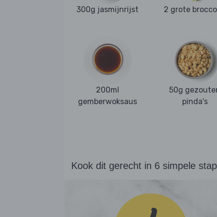
300g jasmijnrijst
2 grote broccol
200ml
50g gezoute
gemberwoksaus
pinda's
Kook dit gerecht in 6 simpele sta