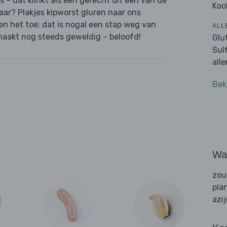
s – dat klinkt als een gerecht uit een van de
Koo
aar? Plakjes kipworst gluren naar ons
en het toe: dat is nogal een stap weg van
ALL
maakt nog steeds geweldig – beloofd!
Glu
Sul
all
Bek
Wat
zou
pla
azi