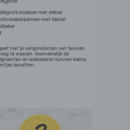
okgerei
delgrote kookpan met deksel
rote koekenpannen met deksel
tbeker
f
geet niet je versproducten van tevoren
ndig te wassen. Voornamelijk de
dgroenten en slabladeren kunnen kleine
entjes bevatten.