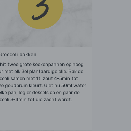
 Broccoli bakken
rhit twee grote koekenpannen op hoog
r met elk 3el plantaardige olie. Bak de
samen met 1tl zout 4-5min tot
ccoli
e goudbruin kleurt. Giet nu 50ml water
elke pan, leg er deksels op en gaar de
3-4min tot die zacht wordt.
ccoli