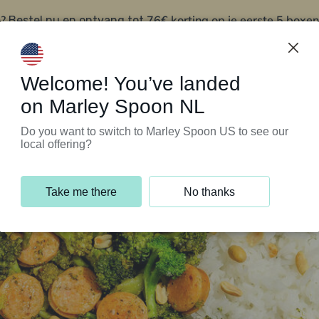
?
76€ korting op je eerste 5 boxen
Bestel nu en ontvang tot
t
Klantenservice
Welcome! You’ve landed
on Marley Spoon NL
Do you want to switch to Marley Spoon US to see our
local offering?
Take me there
No thanks