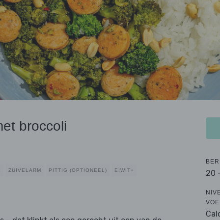
et broccoli
BER
K
ZUIVELARM
PITTIG (OPTIONEEL)
EIWIT+
20 
NIV
VOE
Cal