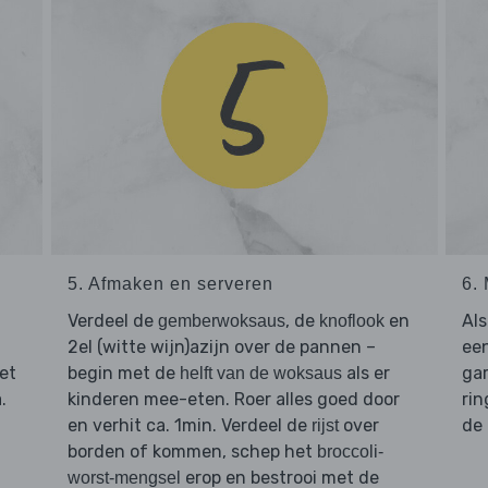
5. Afmaken en serveren
6.
Verdeel de
, de
en
Als
gemberwoksaus
knoflook
2el (witte wijn)azijn over de pannen –
een
et
begin met de
als er
gar
helft van de woksaus
.
kinderen mee-eten. Roer alles goed door
rin
en verhit ca. 1min. Verdeel de
over
de 
rijst
borden of kommen, schep het
broccoli-
erop en bestrooi met de
worst-mengsel