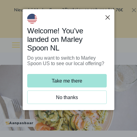
Nieuw bij Marley Spoon?
76€
Bestel nu en ontvang tot
korting op je eerste 5 boxen
.
Inwisselen
Welcome! You’ve
landed on Marley
Spoon NL
Do you want to switch to Marley
Spoon US to see our local offering?
Take me there
No thanks
Aanpasbaar