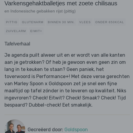
Varkensgehaktballetjes met zoete chilisaus
en Indonesische gebakken rijst (pittig)
PITTIG
GLUTENARM
BINNEN 30 MIN.
VLEES
ONDER 650KCAL
ZUIVELARM
EIWIT+
Tafelverhaal
Je agenda puilt alweer uit en er wordt van alle kanten
aan je getrokken? Of heb je gewoon even geen zin om
lang in te keuken te staan? Geen paniek, het
toverwoord is Performance+! Met deze verse gerechten
van Marley Spoon x Goldspoon zet je snel een fijne
maaltijd op tafel zónder in te leveren op kwaliteit. Niks
ingevroren? Check! Eitwit? Check! Smaak? Check! Tijd
bespaard? Dubbel-check! Eet smakelijk.
Gecreëerd door:
Goldspoon