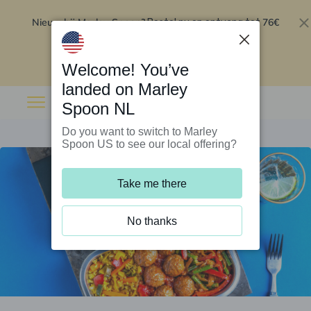
Nieuw bij Marley Spoon?
76€
Bestel nu en ontvang tot
korting op je eerste 5 boxen
.
Inwisselen
Welcome! You’ve
landed on Marley
Spoon NL
Do you want to switch to Marley
Spoon US to see our local offering?
Take me there
No thanks