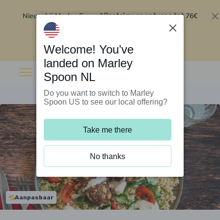
Nieuw bij Marley Spoon?
76€
Bestel nu en ontvang tot
korting op je eerste 5 boxen
.
Inwisselen
Welcome! You’ve
landed on Marley
Spoon NL
Do you want to switch to Marley
Spoon US to see our local offering?
Take me there
No thanks
Aanpasbaar