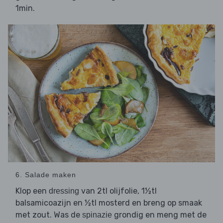
1min.
6. Salade maken
Klop een
van 2tl olijfolie, 1½tl
dressing
balsamicoazijn en ½tl mosterd en breng op smaak
met zout. Was de
grondig en meng met de
spinazie