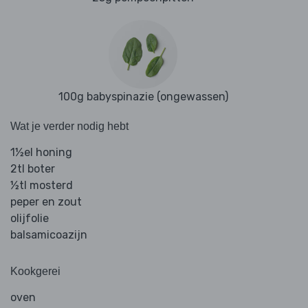
100g babyspinazie (ongewassen)
Wat je verder nodig hebt
1½el honing
2tl boter
½tl mosterd
peper en zout
olijfolie
balsamicoazijn
Kookgerei
oven