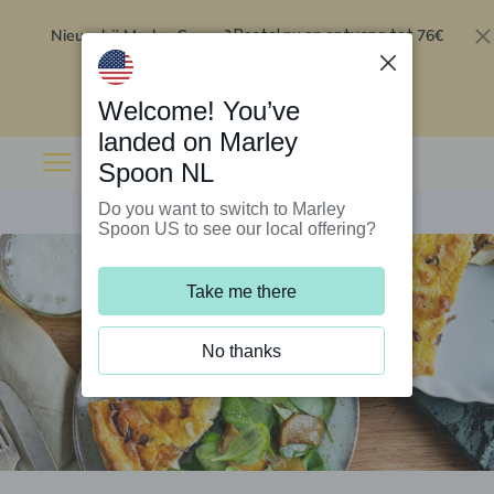
Nieuw bij Marley Spoon?
76€
Bestel nu en ontvang tot
korting op je eerste 5 boxen
.
Inwisselen
Welcome! You’ve
landed on Marley
Spoon NL
Do you want to switch to Marley
Spoon US to see our local offering?
Take me there
No thanks