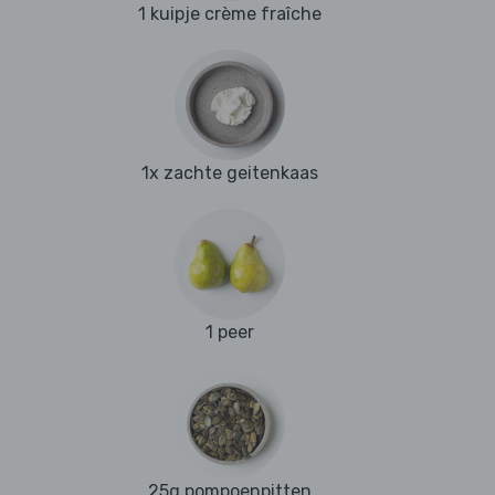
1 kuipje crème fraîche
1x zachte geitenkaas
1 peer
25g pompoenpitten