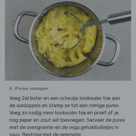
6. Puree stampen
Voeg 2el boter en een
toe aan
scheutje kookwater
de
en stamp ze tot een romige
.
aardappels
puree
Voeg zo nodig
toe en proef of je
meer kookwater
nog peper en zout wil toevoegen. Serveer de
puree
met de
en de
ovengroente
vega gehaktballetjes in
. Bestrooi met de
.
saus
peterselie