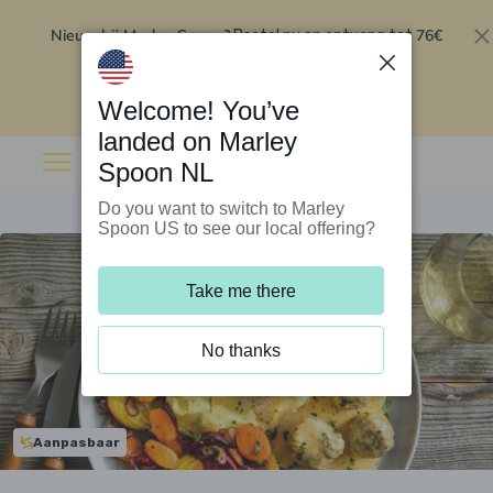
Nieuw bij Marley Spoon?
76€
Bestel nu en ontvang tot
korting op je eerste 5 boxen
.
Inwisselen
Welcome! You’ve
landed on Marley
Spoon NL
Do you want to switch to Marley
Spoon US to see our local offering?
Take me there
No thanks
Aanpasbaar