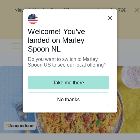
Nieuw bij Marley Spoon?
76€
Bestel nu en ontvang tot
korting op je eerste 5 boxen
.
Inwisselen
Welcome! You’ve
landed on Marley
Spoon NL
Do you want to switch to Marley
Spoon US to see our local offering?
Take me there
No thanks
Aanpasbaar