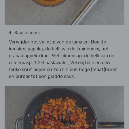
4. Saus maken
Verwijder het velletje van de
. Doe de
tomaten
,
, de
, het
tomaten
paprika
helft van de kruidenmix
,
, de
granaatappelextract
½el citroensap
helft van de
,
, 2el olijfolie en een
citroenrasp
1-2el pastawater
flinke snuf peper en zout in een hoge (maat)beker
en pureer tot een gladde
.
saus