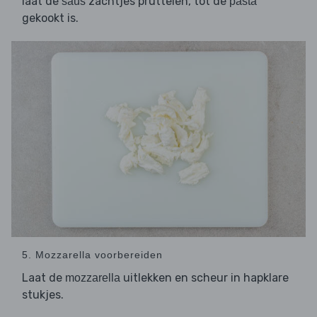
laat de
zachtjes pruttelen, tot de
saus
pasta
gekookt is.
5. Mozzarella voorbereiden
Laat de
uitlekken en scheur in hapklare
mozzarella
stukjes.