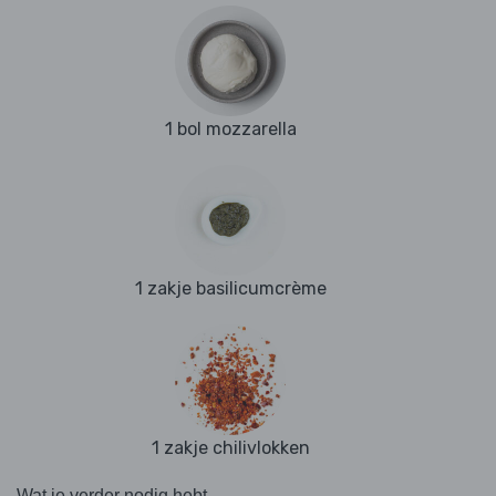
1 bol mozzarella
1 zakje basilicumcrème
1 zakje chilivlokken
Wat je verder nodig hebt