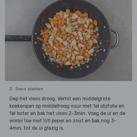
2. Saus starten
Dep het
droog. Verhit een middelgrote
vlees
koekenpan op middelhoog vuur met 1el olijfolie en
1el boter en bak het
2-3min. Voeg de
en de
vlees
ui
toe met ½tl peper en zout en bak nog 3-
wortel
4min, tot de
glazig is.
ui