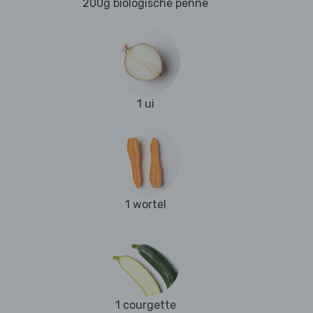
200g biologische penne
1 ui
1 wortel
1 courgette