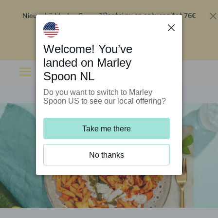
Nieuw bij Marley Spoon?
76€
Bestel nu en ontvang tot
korting op je eerste 5 boxen
.
Inwisselen
Welcome! You’ve
landed on Marley
Spoon NL
Do you want to switch to Marley
Spoon US to see our local offering?
Take me there
No thanks