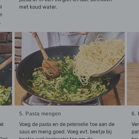
l
met koud water.
e
.
5. Pasta mengen
6.
ak
Voeg de
en de
toe aan de
Ve
pasta
peterselie
en meng goed. Voeg evt. beetje bij
par
saus