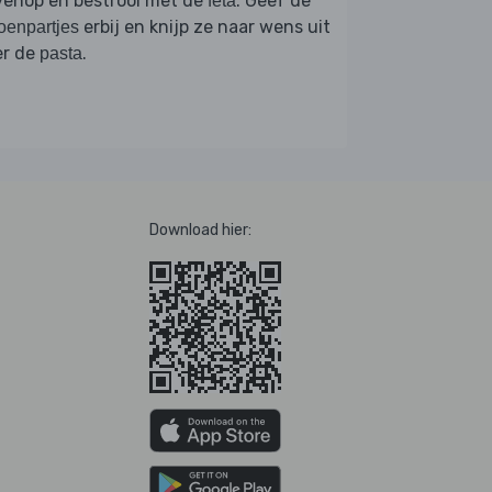
venop en bestrooi met de
. Geef de
feta
erbij en knijp ze naar wens uit
roenpartjes
er de
.
pasta
Download hier: