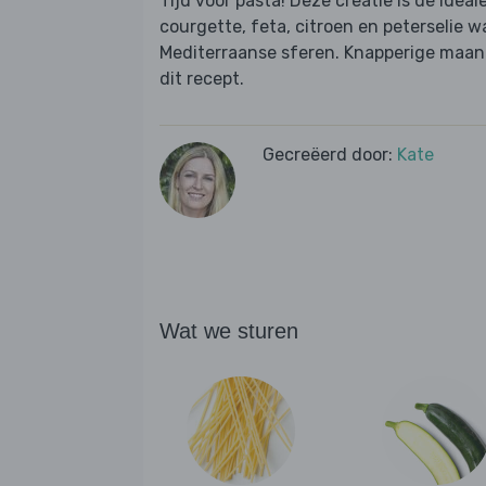
Tijd voor pasta! Deze creatie is de ideal
courgette, feta, citroen en peterselie 
Mediterraanse sferen. Knapperige maanz
dit recept.
Gecreëerd door:
Kate
Wat we sturen