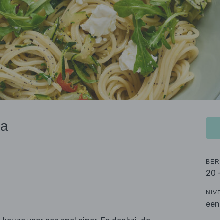
ta
BER
20 
NIV
een