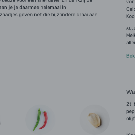
e keuze voor een snel diner. En dankzij de
VOE
waan je je daarmee helemaal in
Cal
aadjes geven net die bijzondere draai aan
Koo
ALL
Mel
all
Bek
Wat
2tl 
pep
olij