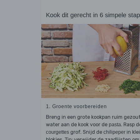
Kook dit gerecht in 6 simpele sta
1. Groente voorbereiden
Breng in een grote kookpan ruim gezou
water aan de kook voor de
. Rasp d
pasta
grof. Snijd de
in kle
courgettes
chilipeper
blokjes.
: verwijder de zaadlijsten om
Tip