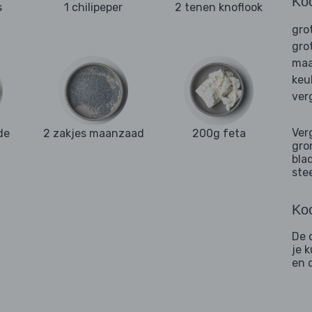
Ko
s
1 chilipeper
2 tenen knoflook
gro
gro
maa
keu
ver
Ver
de
2 zakjes maanzaad
200g feta
gro
bla
ste
Koo
De c
je 
en 