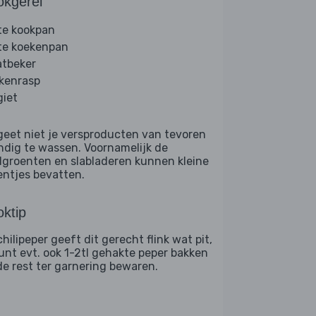
okgerei
te kookpan
te koekenpan
tbeker
kenrasp
giet
geet niet je versproducten van tevoren
ndig te wassen. Voornamelijk de
dgroenten en slabladeren kunnen kleine
entjes bevatten.
ktip
hilipeper geeft dit gerecht flink wat pit,
kunt evt. ook 1-2tl gehakte peper bakken
de rest ter garnering bewaren.