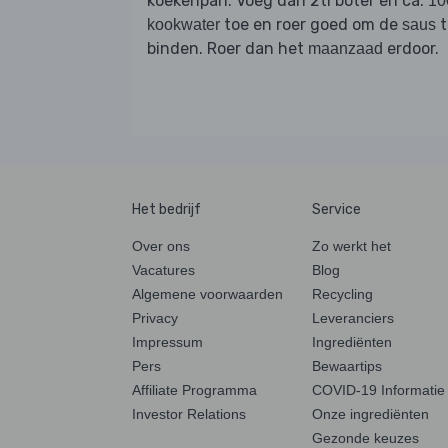
koekenpan. Voeg dan 2tl boter en ca.
10
toe en roer goed om de
t
kookwater
saus
binden. Roer dan het
erdoor.
maanzaad
Het bedrijf
Service
Over ons
Zo werkt het
Vacatures
Blog
Algemene voorwaarden
Recycling
Privacy
Leveranciers
Impressum
Ingrediënten
Pers
Bewaartips
Affiliate Programma
COVID-19 Informatie
Investor Relations
Onze ingrediënten
Gezonde keuzes