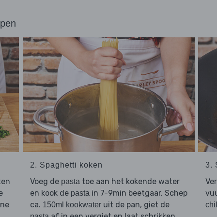
ppen
2. Spaghetti koken
3.
ten
Voeg de
toe aan het kokende water
Ve
pasta
e
en kook de
in 7-9min beetgaar. Schep
vuu
pasta
ine
ca.
uit de pan, giet de
150ml kookwater
chi
af in een vergiet en laat schrikken
pasta