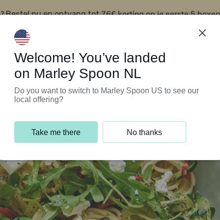
?
76€ korting op je eerste 5 boxen
Bestel nu en ontvang tot
t
Klantenservice
Welcome! You’ve landed
on Marley Spoon NL
Do you want to switch to Marley Spoon US to see our
local offering?
Take me there
No thanks