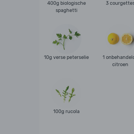
400g biologische
3 courgette
spaghetti
10g verse peterselie
1 onbehandel
citroen
100g rucola