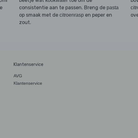
beetje wat
toe om de
bo
0ml
kookwater
e
consistentie aan te passen. Breng de
pasta
cit
op smaak met de
en peper en
ov
citroenrasp
zout.
Klantenservice
AVG
Klantenservice