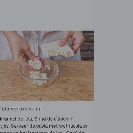
 Feta verkruimelen
rkruimel de
. Snijd de
in
feta
citroen
tjes. Serveer de
met wat
er
pasta
rucola