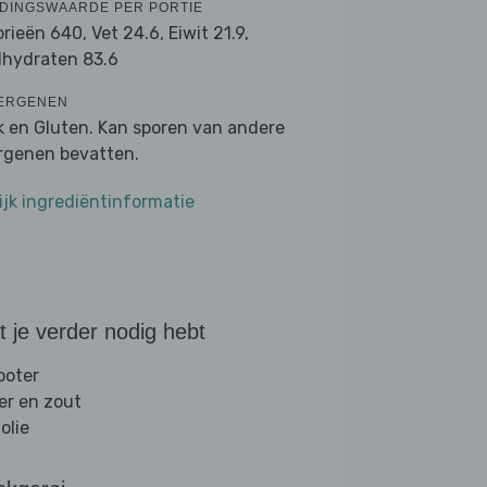
DINGSWAARDE PER PORTIE
orieën 640,
Vet 24.6,
Eiwit 21.9,
lhydraten 83.6
ERGENEN
k en Gluten. Kan sporen van andere
ergenen bevatten.
ijk ingrediëntinformatie
 je verder nodig hebt
boter
er en zout
folie