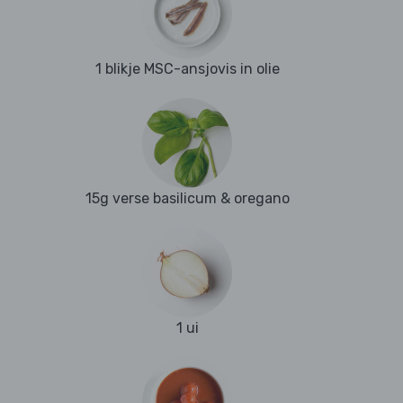
1 blikje MSC-ansjovis in olie
15g verse basilicum & oregano
1 ui