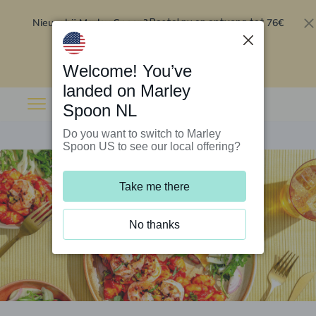
Nieuw bij Marley Spoon?
76€
Bestel nu en ontvang tot
korting op je eerste 5 boxen
.
Inwisselen
Welcome! You’ve
landed on Marley
Spoon NL
Do you want to switch to Marley
Spoon US to see our local offering?
Take me there
No thanks