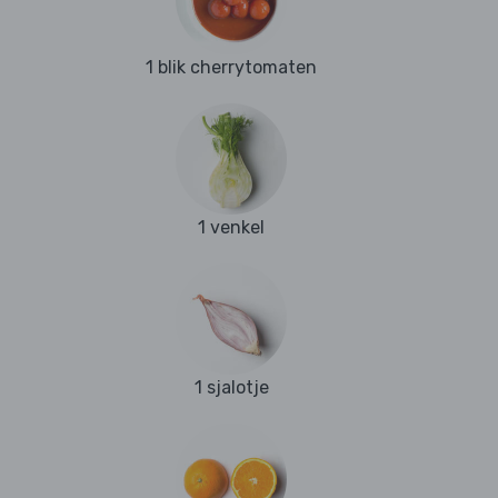
1 blik cherrytomaten
1 venkel
1 sjalotje