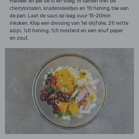
Halveer en pel de
en voeg 'm samen met de
ui
,
en 1tl honing toe aan
cherrytomaten
kruidensteeltjes
de pan. Laat de
op laag vuur 15-20min
saus
inkoken. Klop een
van 1el olijfolie, 2tl witte
dressing
azijn, ½tl honing, ½tl mosterd en een snuf peper
en zout.