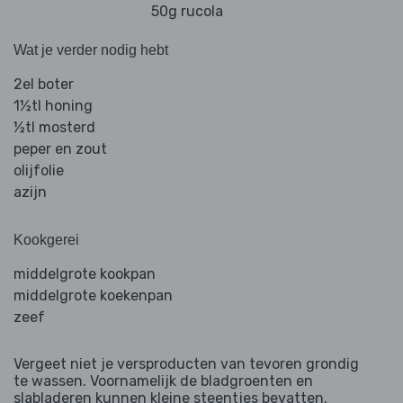
50g rucola
Wat je verder nodig hebt
2el boter
1½tl honing
½tl mosterd
peper en zout
olijfolie
azijn
Kookgerei
middelgrote kookpan
middelgrote koekenpan
zeef
Vergeet niet je versproducten van tevoren grondig
te wassen. Voornamelijk de bladgroenten en
slabladeren kunnen kleine steentjes bevatten.