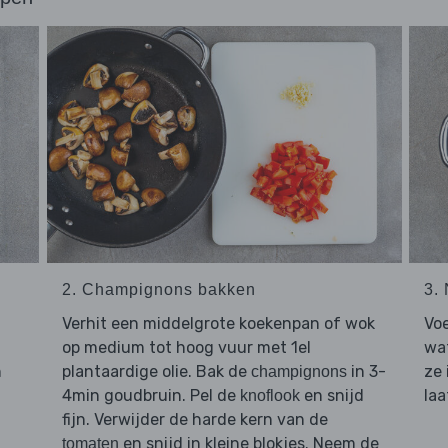
2. Champignons bakken
3.
Verhit een middelgrote koekenpan of wok
Vo
op medium tot hoog vuur met 1el
wat
n
plantaardige olie. Bak de
in 3-
ze 
champignons
4min goudbruin. Pel de
en snijd
laa
knoflook
fijn. Verwijder de harde kern van de
en snijd in kleine blokjes. Neem de
tomaten