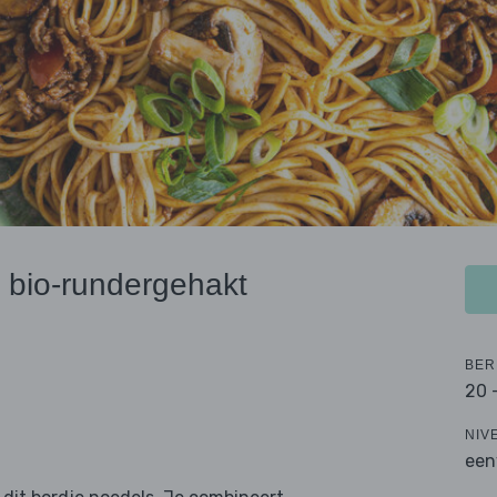
 bio-rundergehakt
BER
20 
NIV
een