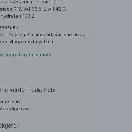
DINGSWAARDE PER PORTIE
orieën 917,
Vet 38.5,
Eiwit 42.9,
lhydraten 100.2
ERGENEN
ten, Soja en Sesamzaad. Kan sporen van
ere allergenen bevatten.
ijk ingrediëntinformatie
 je verder nodig hebt
er en zout
ntaardige olie
okgerei