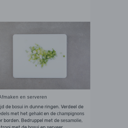
 Afmaken en serveren
ijd de
in dunne ringen. Verdeel de
bosui
met het
en de
edels
gehakt
champignons
er borden. Bedruppel met de
,
sesamolie
strooi met de
en serveer.
bosui