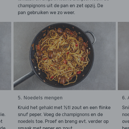
uit de pan en zet opzij. De
champignons
pan gebruiken we zo weer.
5. Noedels mengen
6.
Kruid het
met ½tl zout en een flinke
Sn
gehakt
ie.
snuf peper. Voeg de
en de
champignons
no
et
toe. Proef en breng evt. verder op
ov
noedels
 de
smaak met peper en zout.
be