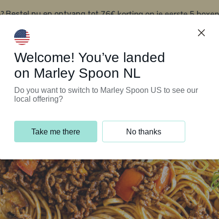
?
76€ korting op je eerste 5 boxen
Bestel nu en ontvang tot
t
Klantenservice
Welcome! You’ve landed
on Marley Spoon NL
Do you want to switch to Marley Spoon US to see our
local offering?
Take me there
No thanks