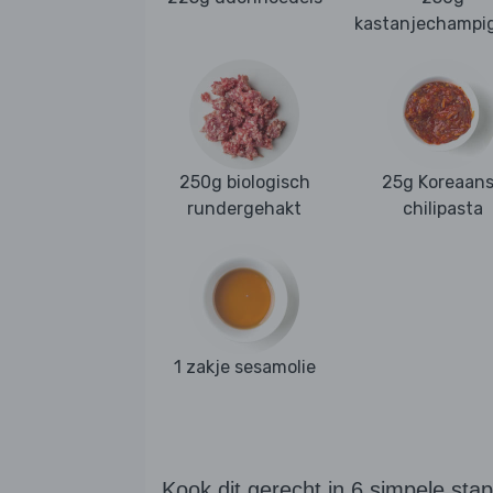
kastanjechampi
250g biologisch
25g Koreaan
rundergehakt
chilipasta
1 zakje sesamolie
Kook dit gerecht in 6 simpele sta