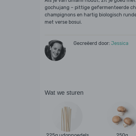
Als je van umami houdt, zit je goed met
gochujang – pittige gefermenteerde chi
champignons en hartig biologisch rund
met verse bosui.
Gecreëerd door:
Jessica
Wat we sturen
225g udonnoedels
250g