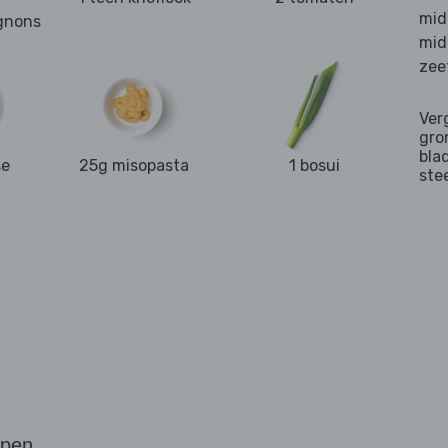
mid
gnons
mid
zee
Ver
gro
bla
se
25g misopasta
1 bosui
ste
ppen