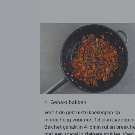
4. Gehakt bakken
Verhit de gebruikte koekenpan op
middelhoog vuur met 1el plantaardige ol
Bak het
in 4-6min rul en breek h
gehakt
met een spatel in kleinere stukjes. Voeg