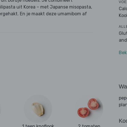
 dit bordje noedels. Je combineert
VOE
lipasta uit Korea – met Japanse misopasta,
Cal
ergehakt. En je maakt deze umamibom af
Koo
ALL
Glu
and
Bek
Wat
pep
pla
Ko
1 teen knoflook
2 tomaten