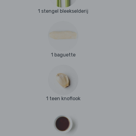
1 stengel bleekselderij
1 baguette
1 teen knoflook