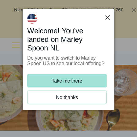
Nieuw bij Marley Spoon?
76€
Bestel nu en ontvang tot
korting op je eerste 5 boxen
.
Inwisselen
Welcome! You’ve
landed on Marley
Spoon NL
Do you want to switch to Marley
Spoon US to see our local offering?
Take me there
No thanks