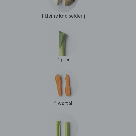
1 kleine knolselderij
1 prei
1 wortel