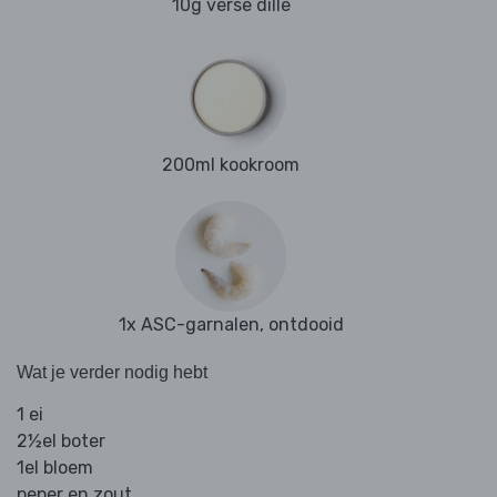
10g verse dille
200ml kookroom
1x ASC-garnalen, ontdooid
Wat je verder nodig hebt
1 ei
2½el boter
1el bloem
peper en zout