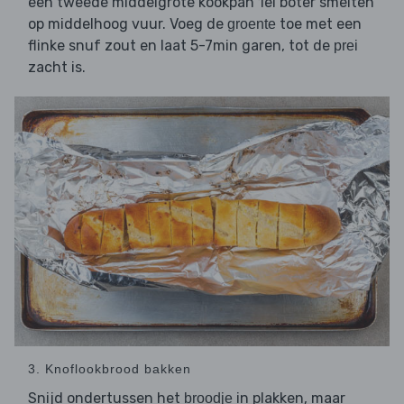
een tweede middelgrote kookpan 1el boter smelten
op middelhoog vuur. Voeg de
toe met een
groente
flinke snuf zout en laat 5-7min garen, tot de
prei
zacht is.
3. Knoflookbrood bakken
Snijd ondertussen het
in plakken, maar
broodje