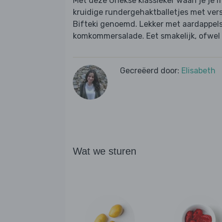
Met deze Griekse klassieker waan je je
kruidige rundergehaktballetjes met ver
Bifteki genoemd. Lekker met aardappels
komkommersalade. Eet smakelijk, ofwel “K
Gecreëerd door:
Elisabeth
Wat we sturen