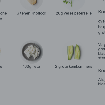
Ko
ische
3 tenen knoflook
20g verse peterselie
e
ove
bak
gro
Ver
gro
bla
ste
se
100g feta
2 grote komkommers
Koo
Als 
blo