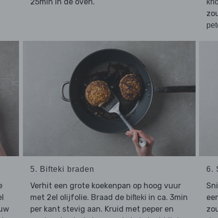
25min in de oven.
kno
zo
pet
5. Bifteki braden
6.
e
Verhit een grote koekenpan op hoog vuur
Sn
el
met 2el olijfolie. Braad de
in ca. 3min
ee
bifteki
ouw
per kant stevig aan. Kruid met peper en
zou