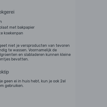
okgerei
n
plaat met bakpapier
te koekenpan
geet niet je versproducten van tevoren
ndig te wassen. Voornamelijk de
dgroenten en slabladeren kunnen kleine
entjes bevatten.
ktip
je geen ei in huis hebt, kun je ook 2el
em gebruiken.