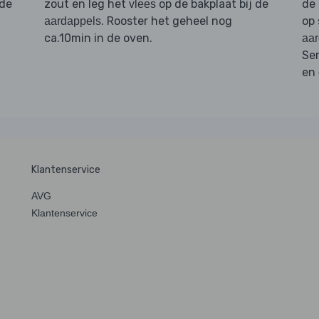
 de
zout en leg het
op de bakplaat bij de
de
vlees
. Rooster het geheel nog
op
aardappels
ca.10min in de oven.
aar
Se
en
Klantenservice
AVG
Klantenservice