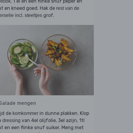
, 1 ei en een flinke snuf peper en
flook
ut en kneed goed. Hak de
rest van de
grof.
erselie incl. steeltjes
 Salade mengen
ijd de
in dunne plakken. Klop
komkommer
n
van 4el olijfolie, 3el azijn, 1tl
dressing
t en een flinke snuf suiker. Meng met