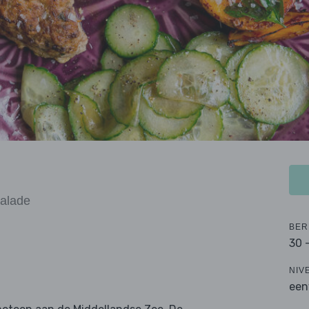
alade
BER
30 
NIV
een