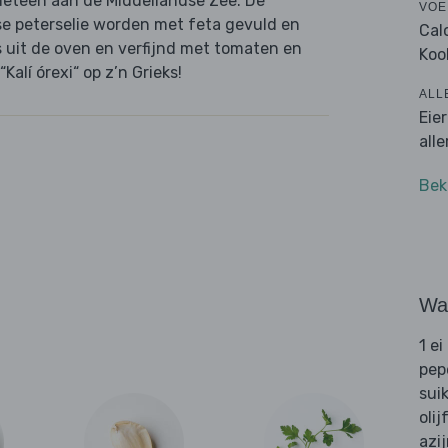
 meteen aan de Middellandse Zee. De
VOE
se peterselie worden met feta gevuld en
Cal
 uit de oven en verfijnd met tomaten en
Koo
alí órexi“ op z’n Grieks!
ALL
Eie
all
Bek
Wat
1 ei
pep
sui
olij
azi