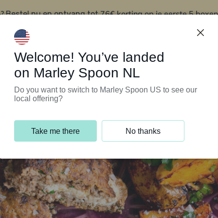
?
76€ korting op je eerste 5 boxen
Bestel nu en ontvang tot
t
Klantenservice
Welcome! You’ve landed
on Marley Spoon NL
Do you want to switch to Marley Spoon US to see our
local offering?
Take me there
No thanks