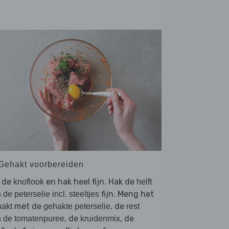
 Gehakt voorbereiden
l de
en hak heel fijn. Hak de
knoflook
helft
fijn. Meng het
 de peterselie incl. steeltjes
met de
, de
akt
gehakte peterselie
rest
, de
, de
 de tomatenpuree
kruidenmix