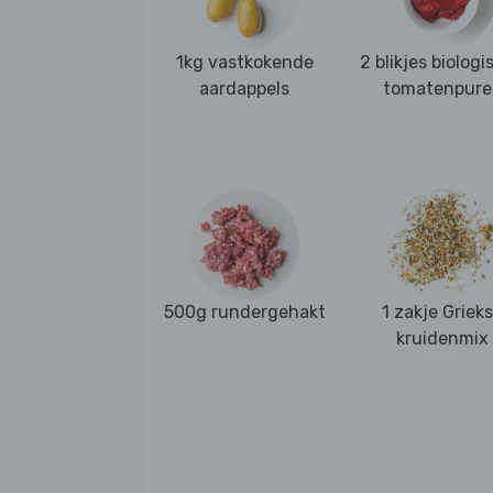
1kg vastkokende
2 blikjes biolog
aardappels
tomatenpure
500g rundergehakt
1 zakje Griek
kruidenmix