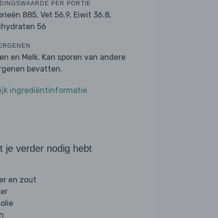
DINGSWAARDE PER PORTIE
orieën 885,
Vet 56.9,
Eiwit 36.8,
lhydraten 56
ERGENEN
ren en Melk. Kan sporen van andere
ergenen bevatten.
ijk ingrediëntinformatie
 je verder nodig hebt
er en zout
ker
folie
jn