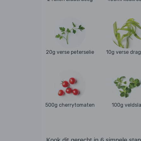
20g verse peterselie
10g verse dra
500g cherrytomaten
100g veldsl
Kook dit gerecht in 6 simpele sta