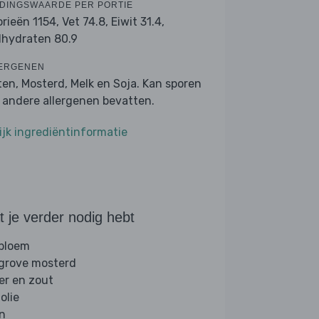
DINGSWAARDE PER PORTIE
orieën 1154,
Vet 74.8,
Eiwit 31.4,
lhydraten 80.9
ERGENEN
ten, Mosterd, Melk en Soja. Kan sporen
 andere allergenen bevatten.
ijk ingrediëntinformatie
 je verder nodig hebt
 bloem
 grove mosterd
er en zout
folie
jn