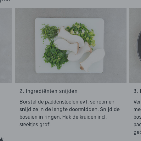
2. Ingrediënten snijden
3.
Borstel de
evt. schoon en
Ver
paddenstoelen
snijd ze in de lengte doormidden. Snijd de
met
in ringen. Hak de
bosuien
kruiden incl.
bos
grof.
steeltjes
pa
geb
ak