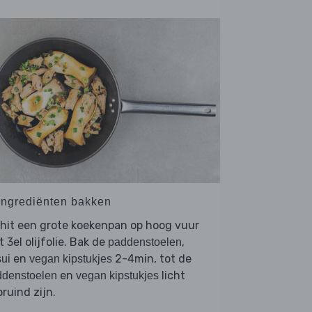
 Ingrediënten bakken
hit een grote koekenpan op hoog vuur
 3el olijfolie. Bak de
,
paddenstoelen
en
2-4min, tot de
ui
vegan kipstukjes
en
licht
ddenstoelen
vegan kipstukjes
ruind zijn.