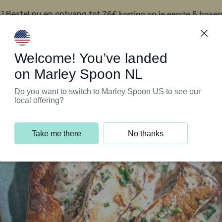
?
76€ korting op je eerste 5 boxen
Bestel nu en ontvang tot
t
Klantenservice
Welcome! You’ve landed
on Marley Spoon NL
Do you want to switch to Marley Spoon US to see our
local offering?
Take me there
No thanks