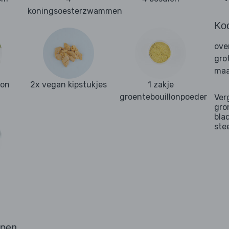
koningsoesterzwammen
Ko
ove
gro
maa
gon
2x vegan kipstukjes
1 zakje
groentebouillonpoeder
Ver
gro
bla
ste
a
ppen