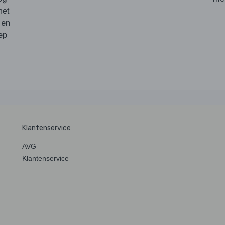
het
 en
ep
Klantenservice
AVG
Klantenservice