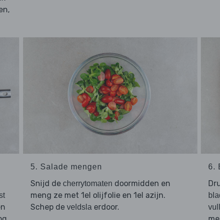
en,
5. Salade mengen
6.
Snijd de
doormidden en
Dr
cherrytomaten
meng ze met 1el olijfolie en 1el azijn.
st
bl
en
Schep de
erdoor.
veldsla
vul
og
me