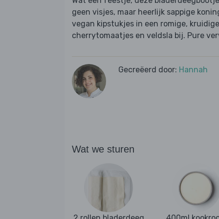
Wat een feestje, deze bladerdeegbootjes
geen visjes, maar heerlijk sappige ko
vegan kipstukjes in een romige, kruidige
cherrytomaatjes en veldsla bij. Pure ve
Gecreëerd door:
Hannah
Wat we sturen
2 rollen bladerdeeg
400ml kookro