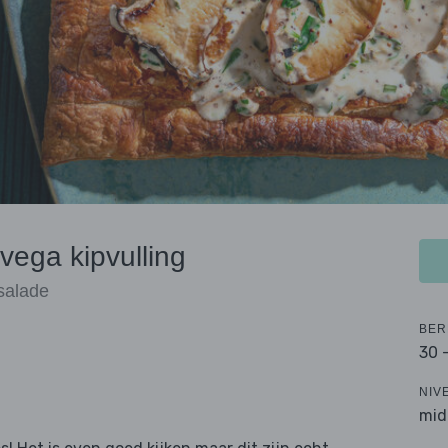
vega kipvulling
salade
BER
30 
NIV
mid