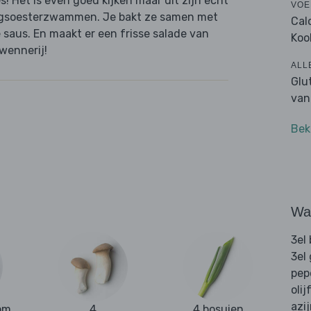
! Het is even goed kijken maar dit zijn echt
VOE
ningsoesterzwammen. Je bakt ze samen met
Cal
 saus. En maakt er een frisse salade van
Koo
rwennerij!
ALL
Glu
van
Bek
Wat
3el
3el
pep
olij
azi
om
4
4 bosuien