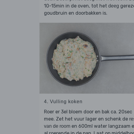
10-15min in de oven, tot het
gerez
deeg
goudbruin en doorbakken is.
4. Vulling koken
Roer er 3el bloem door en bak ca. 20sec
mee. Zet het vuur lager en schenk de
re
en 600ml water langzaam 
van de room
al roerende in de pan. Laat op middelho